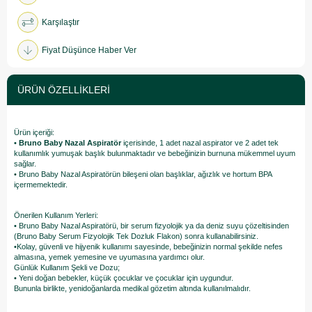
Karşılaştır
Fiyat Düşünce Haber Ver
ÜRÜN ÖZELLIKLERI
Ürün içeriği:
•
Bruno Baby Nazal Aspiratör
içerisinde, 1 adet nazal aspirator ve 2 adet tek
kullanımlık yumuşak başlık bulunmaktadır ve bebeğinizin burnuna mükemmel uyum
sağlar.
• Bruno Baby Nazal Aspiratörün bileşeni olan başlıklar, ağızlık ve hortum BPA
içermemektedir.
Önerilen Kullanım Yerleri:
• Bruno Baby Nazal Aspiratörü, bir serum fizyolojik ya da deniz suyu çözeltisinden
(Bruno Baby Serum Fizyolojik Tek Dozluk Flakon) sonra kullanabilirsiniz.
•Kolay, güvenli ve hijyenik kullanımı sayesinde, bebeğinizin normal şekilde nefes
almasına, yemek yemesine ve uyumasına yardımcı olur.
Günlük Kullanım Şekli ve Dozu;
• Yeni doğan bebekler, küçük çocuklar ve çocuklar için uygundur.
Bununla birlikte, yenidoğanlarda medikal gözetim altında kullanılmalıdır.