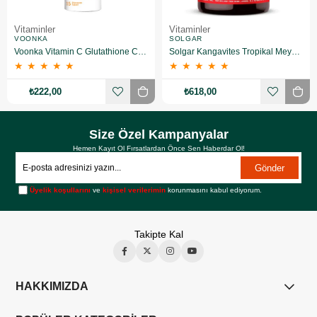
Vitaminler
Vitaminler
VOONKA
SOLGAR
Voonka Vitamin C Glutathione Complex Efervesan 15 Tablet
Solgar Kangavites Tropikal Meyve Aromalı 60 Tablet
★
★
★
★
★
★
★
★
★
★
₺222,00
₺618,00
Size Özel Kampanyalar
Hemen Kayıt Ol Fırsatlardan Önce Sen Haberdar Ol!
Gönder
Üyelik koşullarını
ve
kişisel verilerimin
korunmasını kabul ediyorum.
Takipte Kal
HAKKIMIZDA