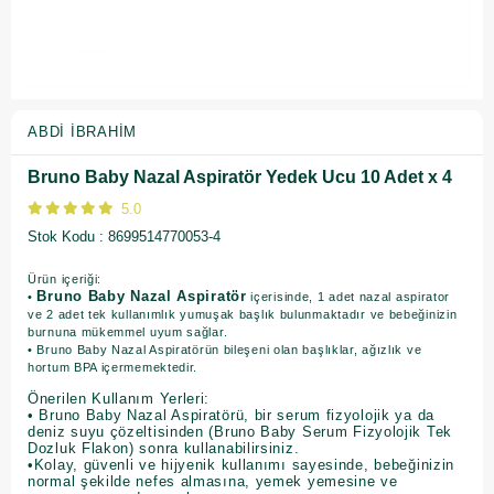
ABDI İBRAHIM
Bruno Baby Nazal Aspiratör Yedek Ucu 10 Adet x 4
5.0
Stok Kodu
8699514770053-4
Ürün içeriği:
Bruno Baby Nazal Aspiratör
•
içerisinde, 1 adet nazal aspirator
ve 2 adet tek kullanımlık yumuşak başlık bulunmaktadır ve bebeğinizin
burnuna mükemmel uyum sağlar.
• Bruno Baby Nazal Aspiratörün bileşeni olan başlıklar, ağızlık ve
hortum BPA içermemektedir.
Önerilen Kullanım Yerleri:
• Bruno Baby Nazal Aspiratörü, bir serum fizyolojik ya da
deniz suyu çözeltisinden (Bruno Baby Serum Fizyolojik Tek
Dozluk Flakon) sonra kullanabilirsiniz.
•Kolay, güvenli ve hijyenik kullanımı sayesinde, bebeğinizin
normal şekilde nefes almasına, yemek yemesine ve