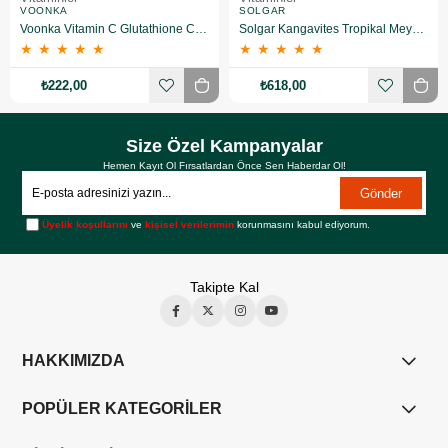
VOONKA
SOLGAR
Voonka Vitamin C Glutathione Complex Efervesan 15 Tablet
Solgar Kangavites Tropikal Meyve Aromalı 60 Tablet
★
★
★
★
★
★
★
★
★
★
₺222,00
₺618,00
Size Özel Kampanyalar
Hemen Kayıt Ol Fırsatlardan Önce Sen Haberdar Ol!
Gönder
Üyelik koşullarını
ve
kişisel verilerimin
korunmasını kabul ediyorum.
Takipte Kal
HAKKIMIZDA
POPÜLER KATEGORİLER