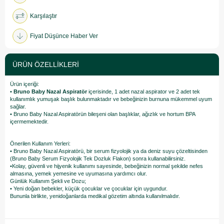
Karşılaştır
Fiyat Düşünce Haber Ver
ÜRÜN ÖZELLIKLERI
Ürün içeriği:
•
Bruno Baby Nazal Aspiratör
içerisinde, 1 adet nazal aspirator ve 2 adet tek
kullanımlık yumuşak başlık bulunmaktadır ve bebeğinizin burnuna mükemmel uyum
sağlar.
• Bruno Baby Nazal Aspiratörün bileşeni olan başlıklar, ağızlık ve hortum BPA
içermemektedir.
Önerilen Kullanım Yerleri:
• Bruno Baby Nazal Aspiratörü, bir serum fizyolojik ya da deniz suyu çözeltisinden
(Bruno Baby Serum Fizyolojik Tek Dozluk Flakon) sonra kullanabilirsiniz.
•Kolay, güvenli ve hijyenik kullanımı sayesinde, bebeğinizin normal şekilde nefes
almasına, yemek yemesine ve uyumasına yardımcı olur.
Günlük Kullanım Şekli ve Dozu;
• Yeni doğan bebekler, küçük çocuklar ve çocuklar için uygundur.
Bununla birlikte, yenidoğanlarda medikal gözetim altında kullanılmalıdır.