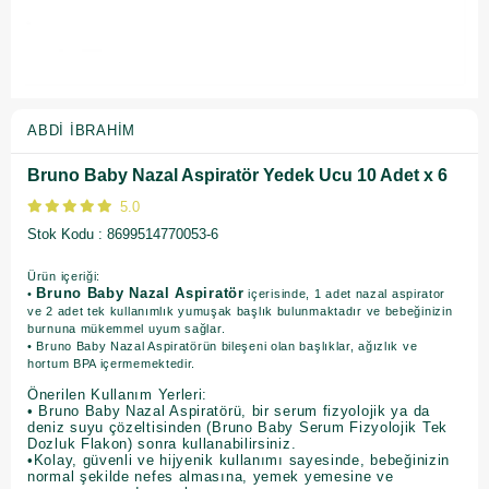
ABDI İBRAHIM
Bruno Baby Nazal Aspiratör Yedek Ucu 10 Adet x 6
5.0
Stok Kodu
8699514770053-6
Ürün içeriği:
Bruno Baby Nazal Aspiratör
•
içerisinde, 1 adet nazal aspirator
ve 2 adet tek kullanımlık yumuşak başlık bulunmaktadır ve bebeğinizin
burnuna mükemmel uyum sağlar.
• Bruno Baby Nazal Aspiratörün bileşeni olan başlıklar, ağızlık ve
hortum BPA içermemektedir.
Önerilen Kullanım Yerleri:
• Bruno Baby Nazal Aspiratörü, bir serum fizyolojik ya da
deniz suyu çözeltisinden (Bruno Baby Serum Fizyolojik Tek
Dozluk Flakon) sonra kullanabilirsiniz.
•Kolay, güvenli ve hijyenik kullanımı sayesinde, bebeğinizin
normal şekilde nefes almasına, yemek yemesine ve