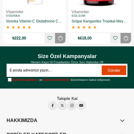
Vitaminler
Vitaminler
VOONKA
SOLGAR
Voonka Vitamin C Glutathione Complex Efervesan 15 Tablet
Solgar Kangavites Tropikal Meyve Aromalı 60 Tablet
★
★
★
★
★
★
★
★
★
★
₺222,00
₺618,00
Size Özel Kampanyalar
Hemen Kayıt Ol Fırsatlardan Önce Sen Haberdar Ol!
Gönder
Üyelik koşullarını
ve
kişisel verilerimin
korunmasını kabul ediyorum.
Takipte Kal
HAKKIMIZDA