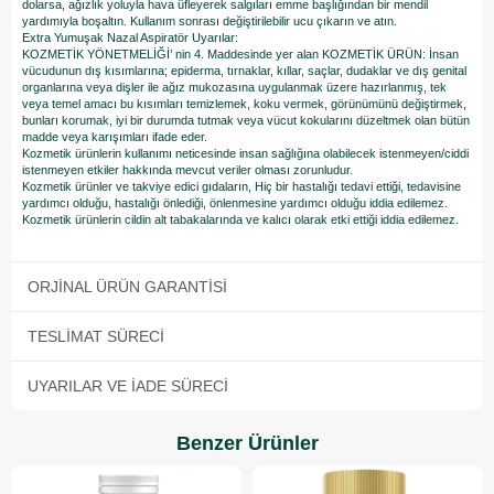
dolarsa, ağızlık yoluyla hava üfleyerek salgıları emme başlığından bir mendil
yardımıyla boşaltın. Kullanım sonrası değiştirilebilir ucu çıkarın ve atın.
Extra Yumuşak Nazal Aspiratör Uyarılar:
KOZMETİK YÖNETMELİĞİ’ nin 4. Maddesinde yer alan KOZMETİK ÜRÜN: İnsan
vücudunun dış kısımlarına; epiderma, tırnaklar, kıllar, saçlar, dudaklar ve dış genital
organlarına veya dişler ile ağız mukozasına uygulanmak üzere hazırlanmış, tek
veya temel amacı bu kısımları temizlemek, koku vermek, görünümünü değiştirmek,
bunları korumak, iyi bir durumda tutmak veya vücut kokularını düzeltmek olan bütün
madde veya karışımları ifade eder.
Kozmetik ürünlerin kullanımı neticesinde insan sağlığına olabilecek istenmeyen/ciddi
istenmeyen etkiler hakkında mevcut veriler olması zorunludur.
Kozmetik ürünler ve takviye edici gıdaların, Hiç bir hastalığı tedavi ettiği, tedavisine
yardımcı olduğu, hastalığı önlediği, önlenmesine yardımcı olduğu iddia edilemez.
Kozmetik ürünlerin cildin alt tabakalarında ve kalıcı olarak etki ettiği iddia edilemez.
ORJINAL ÜRÜN GARANTISI
TESLIMAT SÜRECI
UYARILAR VE İADE SÜRECI
Benzer Ürünler