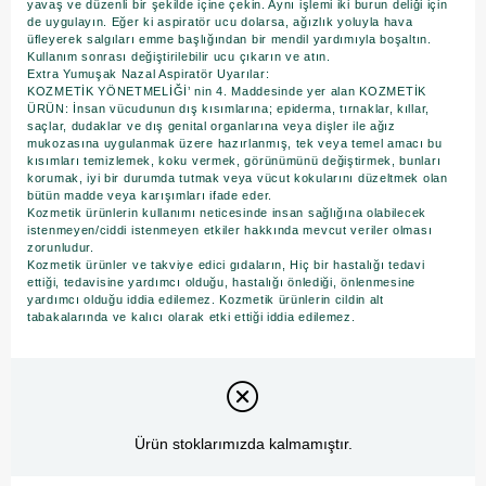
yavaş ve düzenli bir şekilde içine çekin. Aynı işlemi iki burun deliği için
de uygulayın. Eğer ki aspiratör ucu dolarsa, ağızlık yoluyla hava
üfleyerek salgıları emme başlığından bir mendil yardımıyla boşaltın.
Kullanım sonrası değiştirilebilir ucu çıkarın ve atın.
Extra Yumuşak Nazal Aspiratör Uyarılar:
KOZMETİK YÖNETMELİĞİ’ nin 4. Maddesinde yer alan KOZMETİK
ÜRÜN: İnsan vücudunun dış kısımlarına; epiderma, tırnaklar, kıllar,
saçlar, dudaklar ve dış genital organlarına veya dişler ile ağız
mukozasına uygulanmak üzere hazırlanmış, tek veya temel amacı bu
kısımları temizlemek, koku vermek, görünümünü değiştirmek, bunları
korumak, iyi bir durumda tutmak veya vücut kokularını düzeltmek olan
bütün madde veya karışımları ifade eder.
Kozmetik ürünlerin kullanımı neticesinde insan sağlığına olabilecek
istenmeyen/ciddi istenmeyen etkiler hakkında mevcut veriler olması
zorunludur.
Kozmetik ürünler ve takviye edici gıdaların, Hiç bir hastalığı tedavi
ettiği, tedavisine yardımcı olduğu, hastalığı önlediği, önlenmesine
yardımcı olduğu iddia edilemez. Kozmetik ürünlerin cildin alt
tabakalarında ve kalıcı olarak etki ettiği iddia edilemez.
Ürün stoklarımızda kalmamıştır.