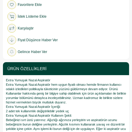
Favorilere Ekle
İstek Listeme Ekle
Karşılaştır
Fiyat Düşünce Haber Ver
Gelince Haber Ver
ÜRÜN ÖZELLIKLERI
Extra Yumuşak Nazal Aspiratör
Extra Yumuşak Nazal Aspiratör hem uygun fiyatlı olması hemde firmanın kullanıcı
odaklı izledikleri politikayla tüketicinin yüzünü güldürmeye devam ediyor. Ürünü
Kullananlar hakkında geniş bir bilgiye sahip olabilmek için ürün açıklamaları ile birlikte
yorumlar bölümünü detaylıca inceleyebilirsiniz. Uzman kadromuz ile birlikte sizlere
hizmet vermekten büyük mutluluk duyarız.
Extra Yumuşak Nazal Aspiratör İçeriği:
2 adet tek kullanımlık değiştirilebilir yedek uç
Extra Yumuşak Nazal Aspiratör Kullanım Şekli:
Bebeğinizi sırt üstü yatırınız. Ağızlığı ağzınıza yerleştirin ve aspiratörün ucunu
bebeğinizin burun deliğine yerleştirin. Ağızlık kısmını kullanarak yavaş ve düzenli bir
şekilde içine çekin. Aynı işlemi iki burun deliği için de uygulayın. Eğer ki aspiratör ucu