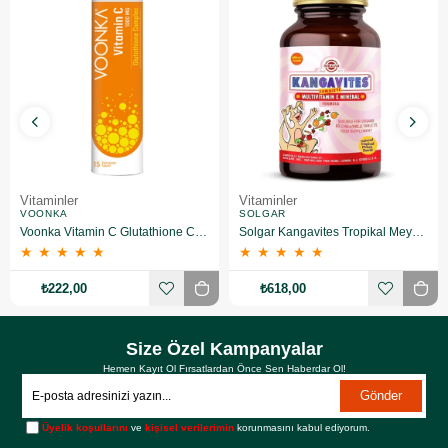
Vitaminler
Vitaminler
VOONKA
SOLGAR
Voonka Vitamin C Glutathione Complex Efervesan 15 Tablet
Solgar Kangavites Tropikal Meyve Aromalı 60 Tablet
★
★
★
★
★
★
★
★
★
★
₺222,00
₺618,00
Size Özel Kampanyalar
Hemen Kayıt Ol Fırsatlardan Önce Sen Haberdar Ol!
Gönder
Üyelik koşullarını
ve
kişisel verilerimin
korunmasını kabul ediyorum.