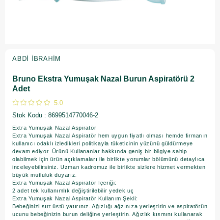
ABDI İBRAHIM
Bruno Ekstra Yumuşak Nazal Burun Aspiratörü 2
Adet
5.0
Stok Kodu
8699514770046-2
Extra Yumuşak Nazal Aspiratör
Extra Yumuşak Nazal Aspiratör hem uygun fiyatlı olması hemde firmanın
kullanıcı odaklı izledikleri politikayla tüketicinin yüzünü güldürmeye
devam ediyor. Ürünü Kullananlar hakkında geniş bir bilgiye sahip
olabilmek için ürün açıklamaları ile birlikte yorumlar bölümünü detaylıca
inceleyebilirsiniz. Uzman kadromuz ile birlikte sizlere hizmet vermekten
büyük mutluluk duyarız.
Extra Yumuşak Nazal Aspiratör İçeriği:
2 adet tek kullanımlık değiştirilebilir yedek uç
Extra Yumuşak Nazal Aspiratör Kullanım Şekli:
Bebeğinizi sırt üstü yatırınız. Ağızlığı ağzınıza yerleştirin ve aspiratörün
ucunu bebeğinizin burun deliğine yerleştirin. Ağızlık kısmını kullanarak