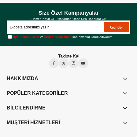
Size Özel Kampanyalar
Hemen Kayıt Ol Fırsatlardan Önce Sen Haberdar Ol!
Gönder
Üyelik koşullarını
ve
kişisel verilerimin
korunmasını kabul ediyorum.
Takipte Kal
HAKKIMIZDA
POPÜLER KATEGORİLER
BİLGİLENDİRME
MÜŞTERİ HİZMETLERİ