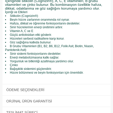
İçeriğinde sitikolin (Cognizin®), A, C, E vitaminleri, B grubu
vitaminleri ve çinko bulunur. Bu kombinasyon özellikle hafıza,
dikkat, odaklanma ve göz sağlığını korumaya yardımcı olur.
İçeriği ve Etkileri
• Sitikolin (Cognizin®)
• Beyin hücre zarlarının onarımında rol oynar.
• Hafıza, dikkat ve öğrenme fonksiyonlarını destekler.
• Sinir hücrelerinin enerji üretimini artırır.
• Vitamin A, C ve E
• Güçlü antioksidan etki gösterir.
• Hücreleri serbest radikallere karşı korur.
• Göz sağlığına katkıda bulunur.
• B Grubu Vitaminleri (B1, B2, B6, B12, Folik Asit, Biotin, Niasin,
Pantotenik Asit)
• Sinir sistemi fonksiyonlarını destekler.
• Enerji metabolizmasına katkı sağlar.
• Yorgunluk ve bitkinliği azaltmaya yardımcı olur.
• Çinko
• Bağışıklık sistemini güçlendirir.
• Hücre bölünmesi ve beyin fonksiyonları için önemlidir.
ÖDEME SEÇENEKLERI
ORJINAL ÜRÜN GARANTISI
TESLIMAT SÜRECI