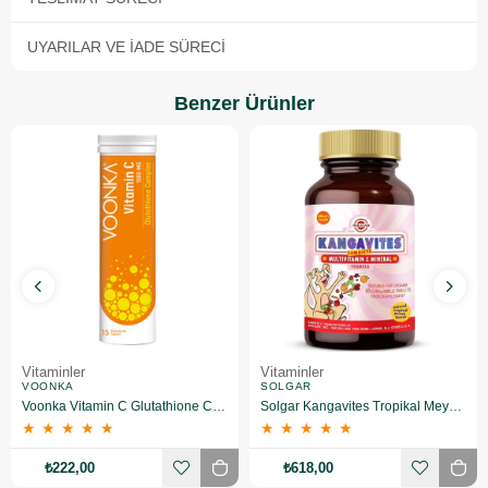
UYARILAR VE İADE SÜRECI
Benzer Ürünler
Vitaminler
Vitaminler
VOONKA
SOLGAR
Voonka Vitamin C Glutathione Complex Efervesan 15 Tablet
Solgar Kangavites Tropikal Meyve Aromalı 60 Tablet
★
★
★
★
★
★
★
★
★
★
₺222,00
₺618,00