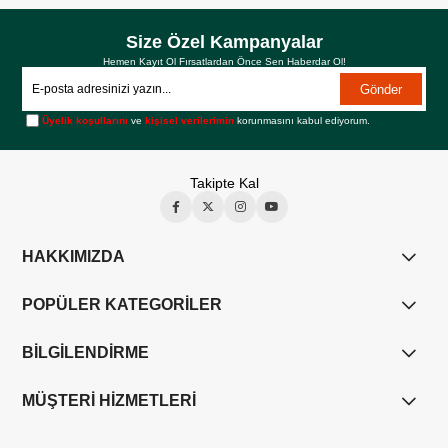
Size Özel Kampanyalar
Hemen Kayıt Ol Fırsatlardan Önce Sen Haberdar Ol!
Gönder
Üyelik koşullarını
ve
kişisel verilerimin
korunmasını kabul ediyorum.
Takipte Kal
HAKKIMIZDA
POPÜLER KATEGORİLER
BİLGİLENDİRME
MÜŞTERİ HİZMETLERİ