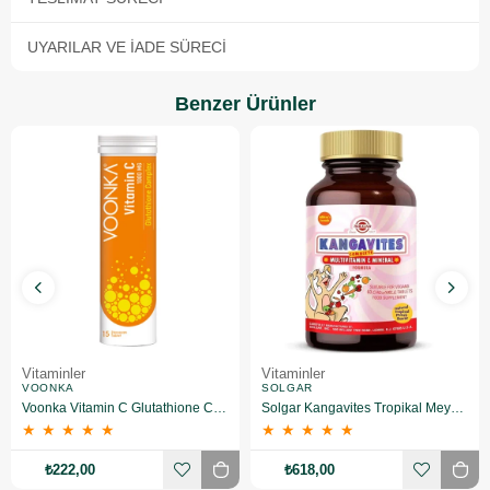
UYARILAR VE İADE SÜRECI
Benzer Ürünler
Vitaminler
Vitaminler
VOONKA
SOLGAR
Voonka Vitamin C Glutathione Complex Efervesan 15 Tablet
Solgar Kangavites Tropikal Meyve Aromalı 60 Tablet
★
★
★
★
★
★
★
★
★
★
₺222,00
₺618,00