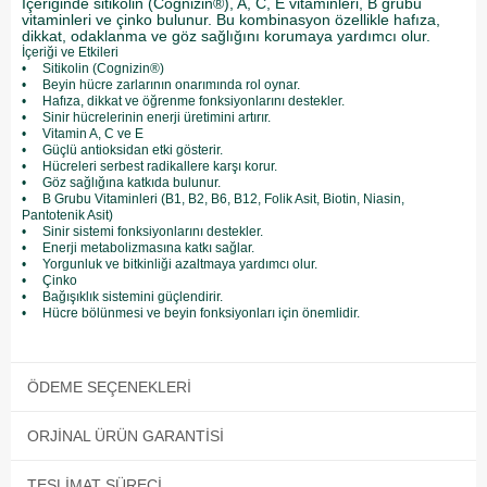
İçeriğinde sitikolin (Cognizin®), A, C, E vitaminleri, B grubu
vitaminleri ve çinko bulunur. Bu kombinasyon özellikle hafıza,
dikkat, odaklanma ve göz sağlığını korumaya yardımcı olur.
İçeriği ve Etkileri
• Sitikolin (Cognizin®)
• Beyin hücre zarlarının onarımında rol oynar.
• Hafıza, dikkat ve öğrenme fonksiyonlarını destekler.
• Sinir hücrelerinin enerji üretimini artırır.
• Vitamin A, C ve E
• Güçlü antioksidan etki gösterir.
• Hücreleri serbest radikallere karşı korur.
• Göz sağlığına katkıda bulunur.
• B Grubu Vitaminleri (B1, B2, B6, B12, Folik Asit, Biotin, Niasin,
Pantotenik Asit)
• Sinir sistemi fonksiyonlarını destekler.
• Enerji metabolizmasına katkı sağlar.
• Yorgunluk ve bitkinliği azaltmaya yardımcı olur.
• Çinko
• Bağışıklık sistemini güçlendirir.
• Hücre bölünmesi ve beyin fonksiyonları için önemlidir.
ÖDEME SEÇENEKLERI
ORJINAL ÜRÜN GARANTISI
TESLIMAT SÜRECI