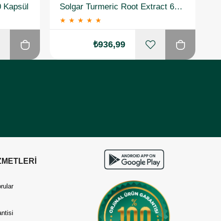
0 Kapsül
Solgar Turmeric Root Extract 60 Kapsül
★
★
★
★
★
₺936,99
ZMETLERİ
rular
ntisi