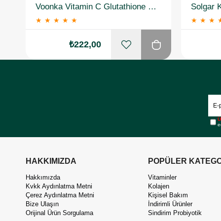
Voonka Vitamin C Glutathione Complex Efervesan 15 Tablet
★
★
★
★
★
★
★
★
₺222,00
Ü
e
HAKKIMIZDA
POPÜLER KATEGO
Hakkımızda
Vitaminler
Kvkk Aydınlatma Metni
Kolajen
Çerez Aydınlatma Metni
Kişisel Bakım
Bize Ulaşın
İndirimli Ürünler
Orijinal Ürün Sorgulama
Sindirim Probiyotik