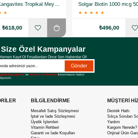
Solgar Kangavites Tropikal Meyve Aromalı 60 Tablet
Solgar Biotin 1000 mcg 5
★
★
★
★
★
★
★
₺618,00
₺496,00
Size Özel Kampanyalar
Hemen Kayıt Ol Fırsatlardan Önce Sen Haberdar Ol!
Gönder
yelik koşullarını
ve
kişisel verilerimin
korunmasını kabul
diyorum.
RİLER
BİLGİLENDİRME
MÜŞTERİ Hİ
Mesafeli Satış Sözleşmesi
Destek Hattı
İptal ve İade Sözleşmesi
Sıkça Sorulan So
Üyelik İşlemleri
Yardım
Vitamin Rehberi
Kargom Nerede?
Garanti ve İade Koşulları
Orijinal Ürün Gara