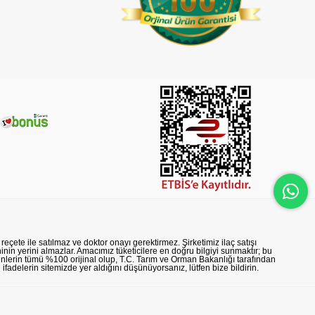
reçete ile satılmaz ve doktor onayı gerektirmez. Şirketimiz ilaç satışı
nin yerini almazlar. Amacımız tüketicilere en doğru bilgiyi sunmaktır; bu
rünlerin tümü %100 orijinal olup, T.C. Tarım ve Orman Bakanlığı tarafından
n ifadelerin sitemizde yer aldığını düşünüyorsanız, lütfen bize bildirin.