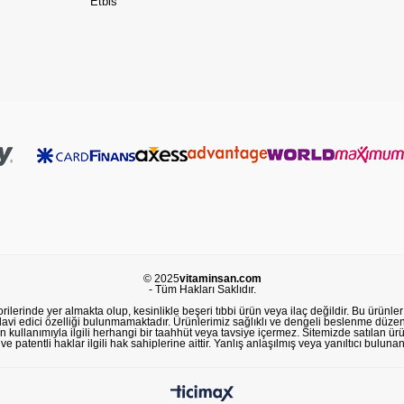
Etbis
© 2025
vitaminsan.com
- Tüm Hakları Saklıdır.
lerinde yer almakta olup, kesinlikle beşeri tıbbi ürün veya ilaç değildir. Bu ürünler 
avi edici özelliği bulunmamaktadır. Ürünlerimiz sağlıklı ve dengeli beslenme düzeni
in kullanımıyla ilgili herhangi bir taahhüt veya tavsiye içermez. Sitemizde satılan ü
 patentli haklar ilgili hak sahiplerine aittir. Yanlış anlaşılmış veya yanıltıcı buluna