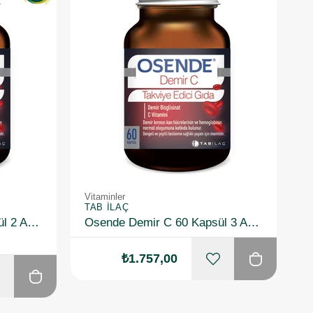
Vitaminler
TAB İLAÇ
Osende Demir C 60 Kapsül 2 Adet
Osende Demir C 60 Kapsül 3 Adet
₺1.757,00