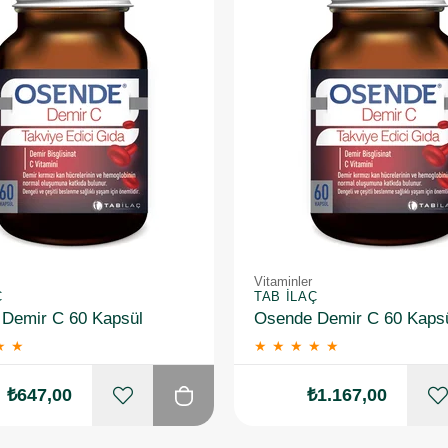
Vitaminler
Ç
TAB İLAÇ
Demir C 60 Kapsül
★
★
★
★
★
★
★
₺647,00
₺1.167,00