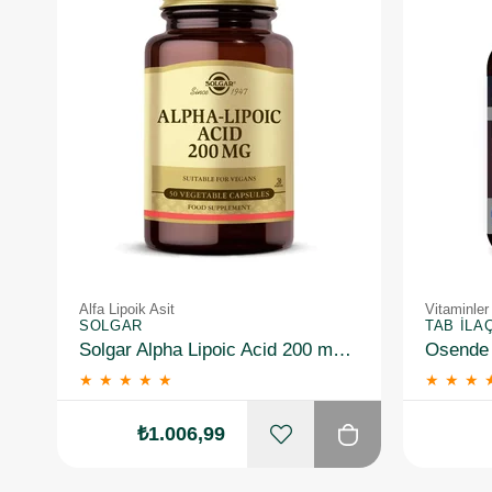
Alfa Lipoik Asit
Vitaminler
SOLGAR
TAB İLA
Solgar Alpha Lipoic Acid 200 mg 50 Kapsül
Osende 
★
★
★
★
★
★
★
★
₺1.006,99