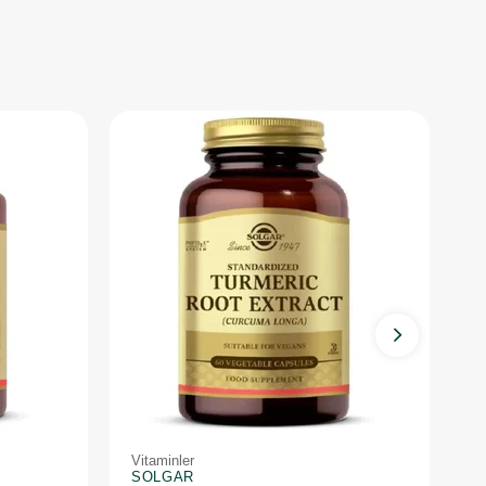
Vitaminler
Vi
SOLGAR
S