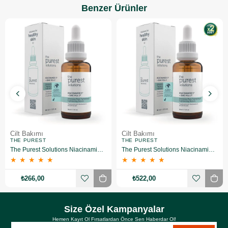
Benzer Ürünler
Cilt Bakımı
Cilt Bakımı
THE PUREST
THE PUREST
The Purest Solutions Niacinamide 5% + Zinc Pca 1% Gözenek Sıkılaştırıcı Yüz Serumu 30 ml
The Purest Solutions Niacinamide 5% + Zinc Pca 1% Gözenek Sıkılaştırıcı Yüz Serumu 30 ml 2 Adet
★
★
★
★
★
★
★
★
★
★
₺266,00
₺522,00
Size Özel Kampanyalar
Hemen Kayıt Ol Fırsatlardan Önce Sen Haberdar Ol!