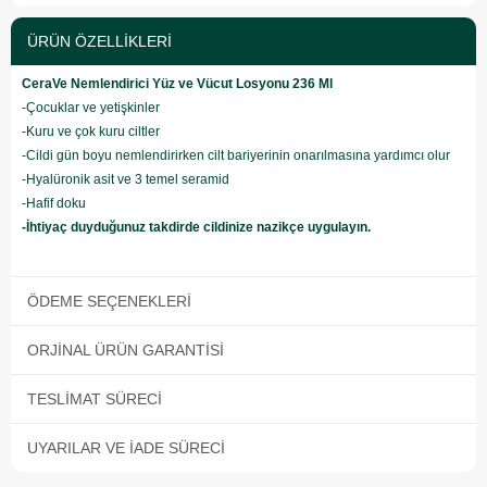
ÜRÜN ÖZELLIKLERI
CeraVe Nemlendirici Yüz ve Vücut Losyonu 236 Ml
-Çocuklar ve yetişkinler
-Kuru ve çok kuru ciltler
-Cildi gün boyu nemlendirirken cilt bariyerinin onarılmasına yardımcı olur
-Hyalüronik asit ve 3 temel seramid
-Hafif doku
-İhtiyaç duyduğunuz takdirde cildinize nazikçe uygulayın.
ÖDEME SEÇENEKLERI
ORJINAL ÜRÜN GARANTISI
TESLIMAT SÜRECI
UYARILAR VE İADE SÜRECI