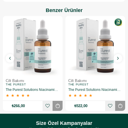
Benzer Ürünler
Cilt Bakımı
Cilt Bakımı
THE PUREST
THE PUREST
The Purest Solutions Niacinamide 5% + Zinc Pca 1% Gözenek Sıkılaştırıcı Yüz Serumu 30 ml
The Purest Solutions Niacinamide 5% + Zinc Pca 1% Gözenek Sıkılaştırıcı Yüz Serumu 30 ml 2 Adet
★
★
★
★
★
★
★
★
★
★
₺266,00
₺522,00
Size Özel Kampanyalar