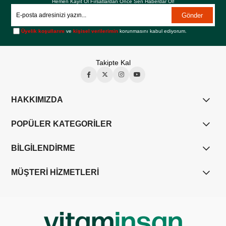
Hemen Kayıt Ol Fırsatlardan Önce Sen Haberdar Ol!
Gönder
Üyelik koşullarını
ve
kişisel verilerimin
korunmasını kabul ediyorum.
Takipte Kal
HAKKIMIZDA
POPÜLER KATEGORİLER
BİLGİLENDİRME
MÜŞTERİ HİZMETLERİ