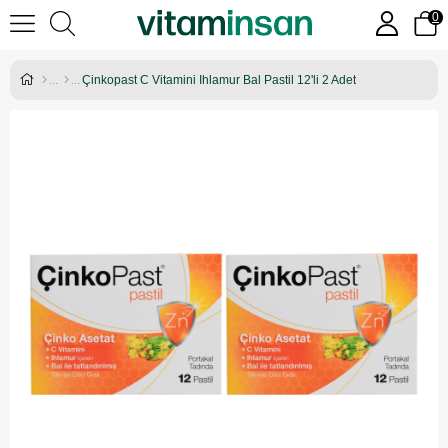
0
Çinkopast C Vitamini Ihlamur Bal Pastil 12'li 2 Adet