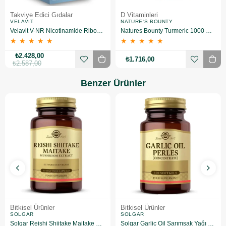
Takviye Edici Gıdalar
D Vitaminleri
VELAVIT
NATURE'S BOUNTY
Velavit V-NR Nicotinamide Riboside 30 Kapsül
Natures Bounty Turmeric 1000 mg Plus Black Pepper 60 Kapsül 2 Adet
★
★
★
★
★
★
★
★
★
★
₺2.428,00
₺1.716,00
₺2.587,00
Benzer Ürünler
Bitkisel Ürünler
Bitkisel Ürünler
SOLGAR
SOLGAR
Solgar Reishi Shiitake Maitake Mushroom Extract 50 Kapsül
Solgar Garlic Oil Sarımsak Yağı 100 Kapsül