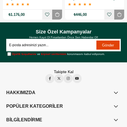
★
★
★
★
★
★
★
★
★
★
₺1.176,00
₺446,00
Size Özel Kampanyalar
Hemen Kayıt Ol Fırsatlardan Önce Sen Haberdar Ol!
Gönder
Üyelik koşullarını
ve
kişisel verilerimin
korunmasını kabul ediyorum.
Takipte Kal
HAKKIMIZDA
POPÜLER KATEGORİLER
BİLGİLENDİRME