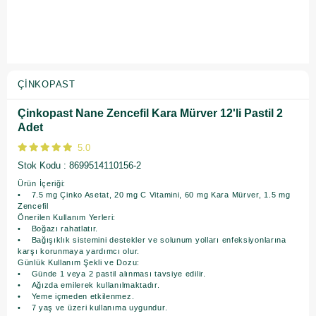
ÇINKOPAST
Çinkopast Nane Zencefil Kara Mürver 12'li Pastil 2
Adet
5.0
Stok Kodu
8699514110156-2
Ürün İçeriği:
• 7.5 mg Çinko Asetat, 20 mg C Vitamini, 60 mg Kara Mürver, 1.5 mg
Zencefil
Önerilen Kullanım Yerleri:
• Boğazı rahatlatır.
• Bağışıklık sistemini destekler ve solunum yolları enfeksiyonlarına
karşı korunmaya yardımcı olur.
Günlük Kullanım Şekli ve Dozu:
• Günde 1 veya 2 pastil alınması tavsiye edilir.
• Ağızda emilerek kullanılmaktadır.
• Yeme içmeden etkilenmez.
• 7 yaş ve üzeri kullanıma uygundur.