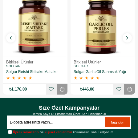
Bitkisel Ürünler
Bitkisel Ürünler
SOLGAR
SOLGAR
Solgar Reishi Shiitake Maitake Mushroom Extract 50 Kapsül
Solgar Garlic Oil Sarımsak Yağı 100 Kapsül
★
★
★
★
★
★
★
★
★
★
₺1.176,00
₺446,00
Size Özel Kampanyalar
Hemen Kayıt Ol Fırsatlardan Önce Sen Haberdar Ol!
Gönder
Üyelik koşullarını
ve
kişisel verilerimin
korunmasını kabul ediyorum.