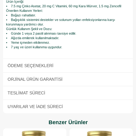
Ürün İçeriği:
• 7.5 mg Çinko Asetat, 20 mg C Vitamini, 60 mg Kara Mürver, 1.5 mg Zencefil
Önerilen Kullanım Yerleri:
• Boğazı rahatlatır.
• Bağışıklık sistemini destekler ve solunum yolları enfeksiyonlarına karşı
korunmaya yardımcı olur.
Günlük Kullanım Şekli ve Dozu:
• Günde 1 veya 2 pastil alınması tavsiye edilir.
• Ağızda emilerek kullanılmaktadır.
• Yeme içmeden etkilenmez.
• 7 yaş ve üzeri kullanıma uygundur.
ÖDEME SEÇENEKLERI
ORJINAL ÜRÜN GARANTISI
TESLIMAT SÜRECI
UYARILAR VE İADE SÜRECI
Benzer Ürünler