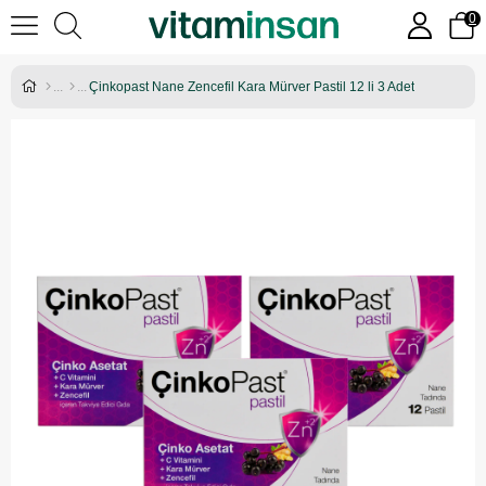
0
Çinkopast Nane Zencefil Kara Mürver Pastil 12 li 3 Adet