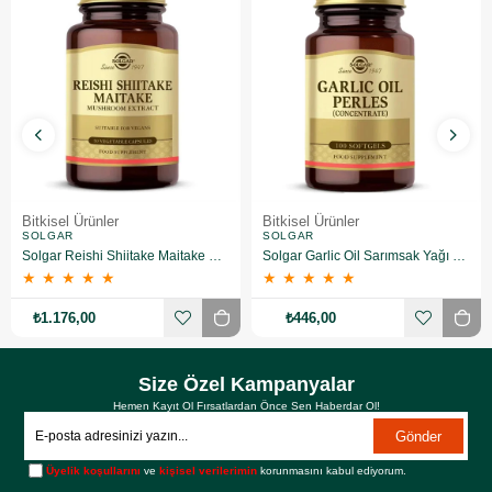
Bitkisel Ürünler
Bitkisel Ürünler
SOLGAR
SOLGAR
Solgar Reishi Shiitake Maitake Mushroom Extract 50 Kapsül
Solgar Garlic Oil Sarımsak Yağı 100 Kapsül
★
★
★
★
★
★
★
★
★
★
₺1.176,00
₺446,00
Size Özel Kampanyalar
Hemen Kayıt Ol Fırsatlardan Önce Sen Haberdar Ol!
Gönder
Üyelik koşullarını
ve
kişisel verilerimin
korunmasını kabul ediyorum.