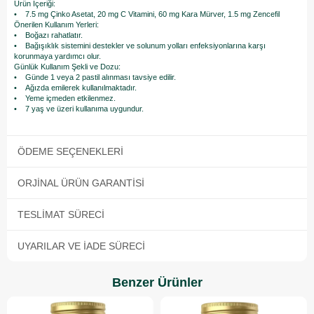
Ürün İçeriği:
• 7.5 mg Çinko Asetat, 20 mg C Vitamini, 60 mg Kara Mürver, 1.5 mg Zencefil
Önerilen Kullanım Yerleri:
• Boğazı rahatlatır.
• Bağışıklık sistemini destekler ve solunum yolları enfeksiyonlarına karşı
korunmaya yardımcı olur.
Günlük Kullanım Şekli ve Dozu:
• Günde 1 veya 2 pastil alınması tavsiye edilir.
• Ağızda emilerek kullanılmaktadır.
• Yeme içmeden etkilenmez.
• 7 yaş ve üzeri kullanıma uygundur.
ÖDEME SEÇENEKLERI
ORJINAL ÜRÜN GARANTISI
TESLIMAT SÜRECI
UYARILAR VE İADE SÜRECI
Benzer Ürünler