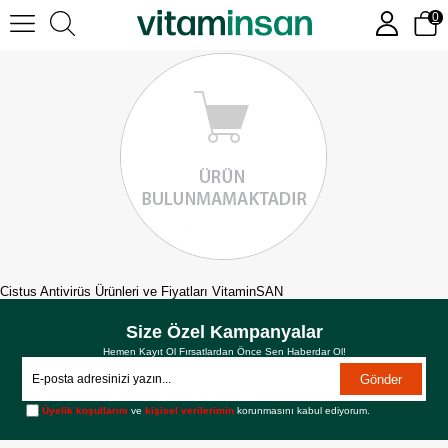
0
Cistus Antivirüs Ürünleri ve Fiyatları VitaminSAN
Size Özel Kampanyalar
Hemen Kayıt Ol Fırsatlardan Önce Sen Haberdar Ol!
Gönder
Üyelik koşullarını
ve
kişisel verilerimin
korunmasını kabul ediyorum.