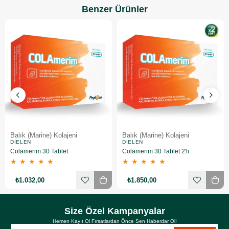
Benzer Ürünler
Balık (Marine) Kolajeni
Balık (Marine) Kolajeni
DIELEN
DIELEN
Colamerim 30 Tablet
Colamerim 30 Tablet 2'li
★
★
★
★
★
★
★
★
★
★
₺1.032,00
₺1.850,00
Size Özel Kampanyalar
Hemen Kayıt Ol Fırsatlardan Önce Sen Haberdar Ol!