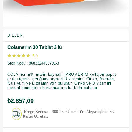
DIELEN
Colamerim 30 Tablet 3'lü
5.0
Stok Kodu
8683324453701-3
COLAmerim®, marin kaynaklı PROMERİM kollajen peptit
grubu içerir. İçeriğinde ayrıca D vitamini, Çinko, Aserola,
Kalsiyum ve Litotamniyon bulunur. Çinko ve D vitamini
normal kemiklerin korunmasına katkıda bulunur.
₺2.857,00
Kargo Bedava - 300 tl ve Üzeri Tüm Alışverişlerinizde
Kargo Ücretsiz