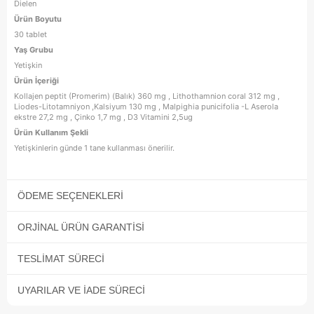
Dielen
Ürün Boyutu
30 tablet
Yaş Grubu
Yetişkin
Ürün İçeriği
Kollajen peptit (Promerim) (Balık) 360 mg , Lithothamnion coral 312 mg ,
Liodes-Litotamniyon ,Kalsiyum 130 mg , Malpighia punicifolia -L Aserola
ekstre 27,2 mg , Çinko 1,7 mg , D3 Vitamini 2,5ug
Ürün Kullanım Şekli
Yetişkinlerin günde 1 tane kullanması önerilir.
ÖDEME SEÇENEKLERI
ORJINAL ÜRÜN GARANTISI
TESLIMAT SÜRECI
UYARILAR VE İADE SÜRECI