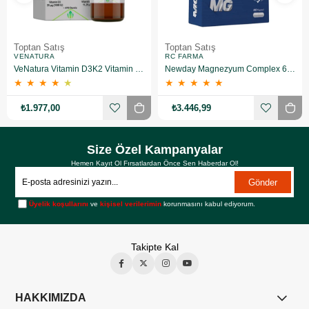
Toptan Satış
Toptan Satış
VENATURA
RC FARMA
VeNatura Vitamin D3K2 Vitamin Takviye Edici Gıda 10 Adet
Newday Magnezyum Complex 60 Kapsül 10 Adet
★
★
★
★
★
★
★
★
★
★
₺1.977,00
₺3.446,99
Size Özel Kampanyalar
Hemen Kayıt Ol Fırsatlardan Önce Sen Haberdar Ol!
Gönder
Üyelik koşullarını
ve
kişisel verilerimin
korunmasını kabul ediyorum.
Takipte Kal
HAKKIMIZDA