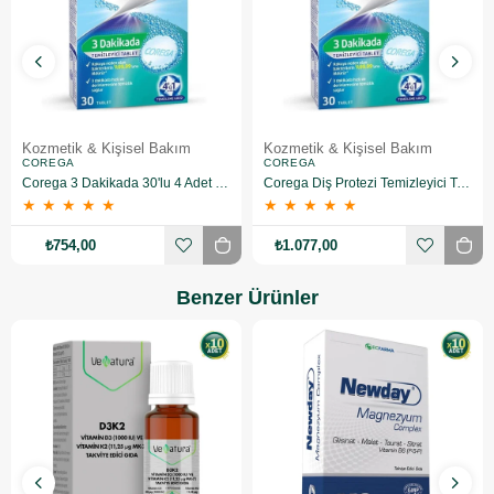
Kozmetik & Kişisel Bakım
Kozmetik & Kişisel Bakım
COREGA
COREGA
Corega 3 Dakikada 30'lu 4 Adet Protez Temizleme Tableti
Corega Diş Protezi Temizleyici Tablet 6 Adet
★
★
★
★
★
★
★
★
★
★
₺754,00
₺1.077,00
Benzer Ürünler