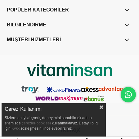
POPÜLER KATEGORİLER
BİLGİLENDİRME
MÜŞTERİ HİZMETLERİ
Çerez Kullanımı
Sizlere en iyi alışveriş deneyimini sunabilmek adına
YASAL UYARI
sitemizde
çerezler(cookies)
kullanmaktayız. Detaylı bilgi
için
Kvkk
sözleşmesini inceleyebilirsiniz.