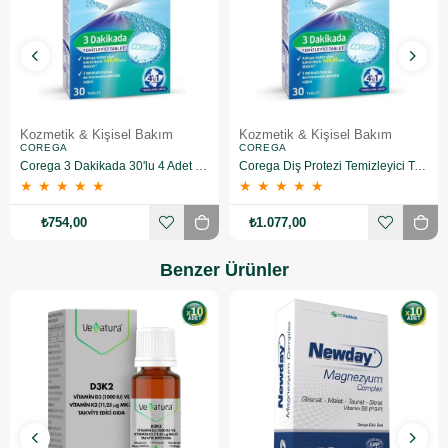
Kozmetik & Kişisel Bakım
Kozmetik & Kişisel Bakım
COREGA
COREGA
Corega 3 Dakikada 30'lu 4 Adet Protez Temizleme Tableti
Corega Diş Protezi Temizleyici Tablet 6 Adet
★
★
★
★
★
★
★
★
★
★
₺754,00
₺1.077,00
Benzer Ürünler