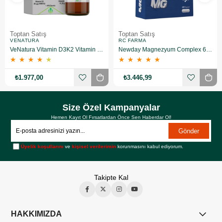
Toptan Satış
Toptan Satış
VENATURA
RC FARMA
VeNatura Vitamin D3K2 Vitamin Takviye Edici Gıda 10 Adet
Newday Magnezyum Complex 60 Kapsül 10 Adet
★
★
★
★
★
★
★
★
★
★
₺1.977,00
₺3.446,99
Size Özel Kampanyalar
Hemen Kayıt Ol Fırsatlardan Önce Sen Haberdar Ol!
Gönder
Üyelik koşullarını
ve
kişisel verilerimin
korunmasını kabul ediyorum.
Takipte Kal
HAKKIMIZDA