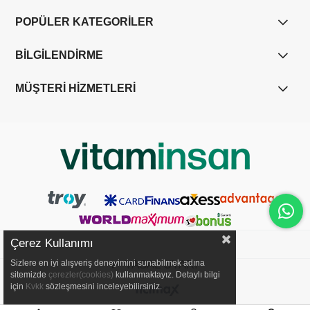
POPÜLER KATEGORİLER
BİLGİLENDİRME
MÜŞTERİ HİZMETLERİ
Çerez Kullanımı
Sizlere en iyi alışveriş deneyimini sunabilmek adına
YASAL UYARI
sitemizde
çerezler(cookies)
kullanmaktayız. Detaylı bilgi
için
Kvkk
sözleşmesini inceleyebilirsiniz.