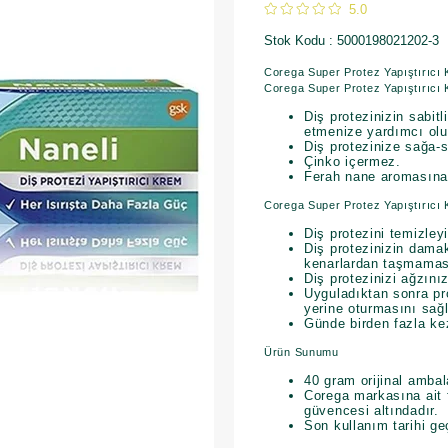
5.0
Stok Kodu
5000198021202-3
Corega Super Protez Yapıştırıcı 
Corega Super Protez Yapıştırıcı K
Diş protezinizin sabi
etmenize yardımcı olu
Diş protezinize sağa-so
Çinko içermez.
Ferah nane aromasına 
Corega Super Protez Yapıştırıcı K
Diş protezini temizley
Diş protezinizin dama
kenarlardan taşmamas
Diş protezinizi ağzını
Uyguladıktan sonra pro
yerine oturmasını sağ
Günde birden fazla k
Ürün Sunumu
40 gram orijinal ambal
Corega markasına ait f
güvencesi altındadır.
Son kullanım tarihi g