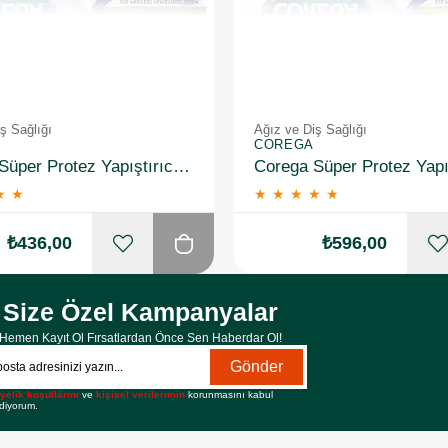
ş Sağlığı
Ağız ve Diş Sağlığı
COREGA
Corega Süper Protez Yapıştırıcı Naneli Krem 40 Gr 2 Adet
★
★
★
★
★
★
★
₺436,00
₺596,00
Size Özel Kampanyalar
Hemen Kayıt Ol Fırsatlardan Önce Sen Haberdar Ol!
Gönder
yelik koşullarını
ve
kişisel verilerimin
korunmasını kabul
diyorum.