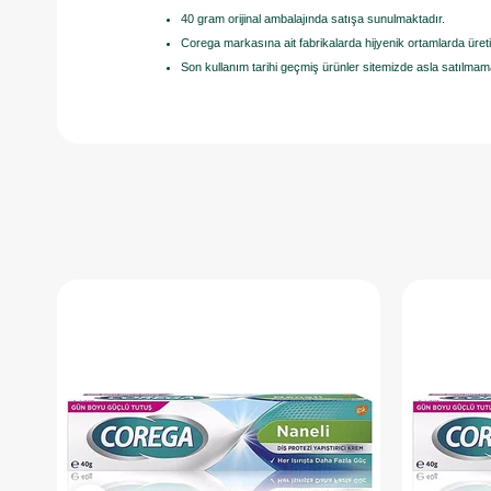
40 gram orijinal ambalajında satışa sunulmaktadır.
Corega markasına ait fabrikalarda hijyenik ortamlarda üret
Son kullanım tarihi geçmiş ürünler sitemizde asla satılmam