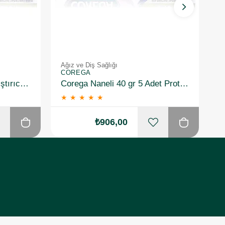
Ağız ve Diş Sağlığı
Ağ
COREGA
C
Corega Süper Protez Yapıştırıcı Naneli Krem 40 Gr 3 Adet
Corega Naneli 40 gr 5 Adet Protez Diş Yapıştırıcı
★
★
★
★
★
₺906,00