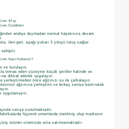
Krem 40 gr
rem Özellikleri
tliğinden endişe duymadan normal hayatınıza devam
r.
la, ileri-geri, aşağı-yukarı 3 yönşü tutuş sağlar.
sahiptir.
rem Nasıl Kullanılır?
in ve kurulayın.
kla temas eden yüzeyine küçük şeritler halinde ve
ına dikkat ederek uygulayın.
za yerleştirmeden önce ağzınızı su ile çalkalayın.
tezinizi ağzınıza yerleştirin ve birkaç saniye bastırarak
layın.
ez uygulamayın.
ajında satışa sunulmaktadır.
abrikalarda hijyenik ortamlarda üretilmiş olup markanın
eçmiş ürünler sitemizde asla satılmamaktadır.