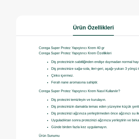
Ürün Özellikleri
Corega Super Protez Yapıştırıcı Krem 40 gr
Corega Super Protez Yapıştırıcı Krem Özellikleri
Diş protezinizin sabitliğinden endişe duymadan normal ha
Diş protezinize sağa-sola, ileri-geri, aşağı-yukarı 3 yönşü 
Çinko içermez.
Ferah nane aromasına sahiptir.
Corega Super Protez Yapıştırıcı Krem Nasıl Kullanılır?
Diş protezini temizleyin ve kurulayın.
Diş protezinizin damakla temas eden yüzeyine küçük şerit
Diş protezinizi ağzınıza yerleştirmeden önce ağzınızı su il
Uyguladıktan sonra protezinizi ağzınıza yerleştirin ve birk
Günde birden fazla kez uygulamayın.
Ürün Sunumu