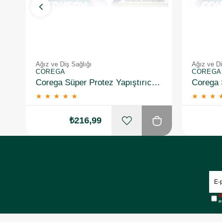
Ağız ve Diş Sağlığı
Ağız ve Di
COREGA
COREGA
Corega Süper Protez Yapıştırıcı Naneli Krem 40 Gr
★
★
★
★
★
★
★
★
₺216,99
Ü
e