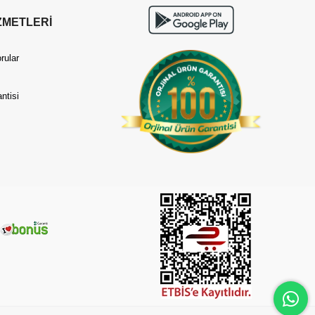
ZMETLERİ
rular
ntisi