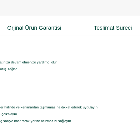
Orjinal Ürün Garantisi
Teslimat Süreci
yatınıza devam etmenize yardımcı olur.
tutuş sağlar.
ler halinde ve kenarlardan taşmamasına dikkat ederek uygulayın.
e çalkalayın.
aç saniye bastırarak yerine oturmasını sağlayın.