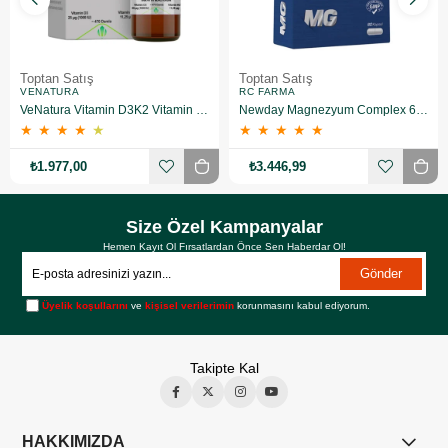
Toptan Satış
Toptan Satış
VENATURA
RC FARMA
VeNatura Vitamin D3K2 Vitamin Takviye Edici Gıda 10 Adet
Newday Magnezyum Complex 60 Kapsül 10 Adet
★
★
★
★
★
★
★
★
★
★
₺1.977,00
₺3.446,99
Size Özel Kampanyalar
Hemen Kayıt Ol Fırsatlardan Önce Sen Haberdar Ol!
Gönder
Üyelik koşullarını
ve
kişisel verilerimin
korunmasını kabul ediyorum.
Takipte Kal
HAKKIMIZDA