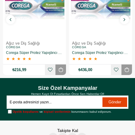
Ağız ve Diş Sağlığı
Ağız ve Diş Sağlığı
COREGA
COREGA
Corega Süper Protez Yapıştırıcı Naneli Krem 40 Gr
Corega Süper Protez Yapıştırıcı Naneli Krem 40 Gr 2 Adet
★
★
★
★
★
★
★
★
★
★
₺216,99
₺436,00
Size Özel Kampanyalar
Hemen Kayıt Ol Fırsatlardan Önce Sen Haberdar Ol!
Gönder
Üyelik koşullarını
ve
kişisel verilerimin
korunmasını kabul ediyorum.
Takipte Kal