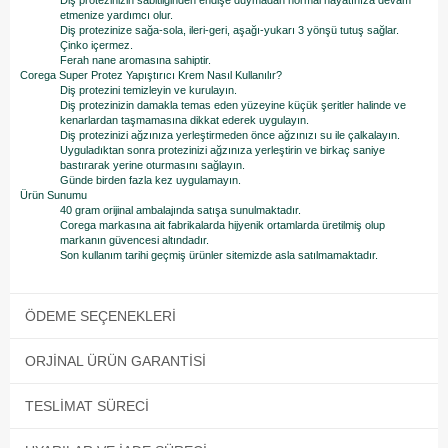
Diş protezinizin sabitliğinden endişe duymadan normal hayatınıza devam
etmenize yardımcı olur.
Diş protezinize sağa-sola, ileri-geri, aşağı-yukarı 3 yönşü tutuş sağlar.
Çinko içermez.
Ferah nane aromasına sahiptir.
Corega Super Protez Yapıştırıcı Krem Nasıl Kullanılır?
Diş protezini temizleyin ve kurulayın.
Diş protezinizin damakla temas eden yüzeyine küçük şeritler halinde ve
kenarlardan taşmamasına dikkat ederek uygulayın.
Diş protezinizi ağzınıza yerleştirmeden önce ağzınızı su ile çalkalayın.
Uyguladıktan sonra protezinizi ağzınıza yerleştirin ve birkaç saniye
bastırarak yerine oturmasını sağlayın.
Günde birden fazla kez uygulamayın.
Ürün Sunumu
40 gram orijinal ambalajında satışa sunulmaktadır.
Corega markasına ait fabrikalarda hijyenik ortamlarda üretilmiş olup
markanın güvencesi altındadır.
Son kullanım tarihi geçmiş ürünler sitemizde asla satılmamaktadır.
ÖDEME SEÇENEKLERI
ORJINAL ÜRÜN GARANTISI
TESLIMAT SÜRECI