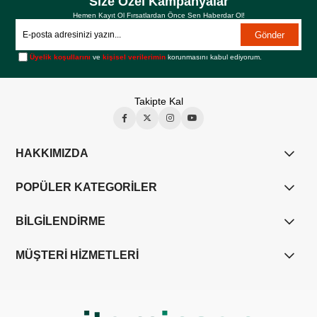
Size Özel Kampanyalar
Hemen Kayıt Ol Fırsatlardan Önce Sen Haberdar Ol!
Gönder
Üyelik koşullarını
ve
kişisel verilerimin
korunmasını kabul ediyorum.
Takipte Kal
HAKKIMIZDA
POPÜLER KATEGORİLER
BİLGİLENDİRME
MÜŞTERİ HİZMETLERİ