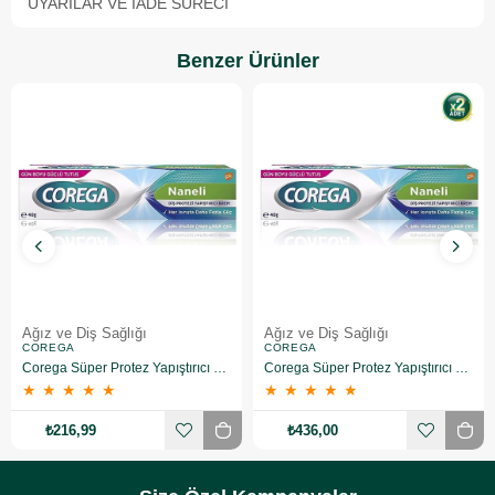
UYARILAR VE İADE SÜRECI
Benzer Ürünler
Ağız ve Diş Sağlığı
Ağız ve Diş Sağlığı
COREGA
COREGA
Corega Süper Protez Yapıştırıcı Naneli Krem 40 Gr
Corega Süper Protez Yapıştırıcı Naneli Krem 40 Gr 2 Adet
★
★
★
★
★
★
★
★
★
★
₺216,99
₺436,00