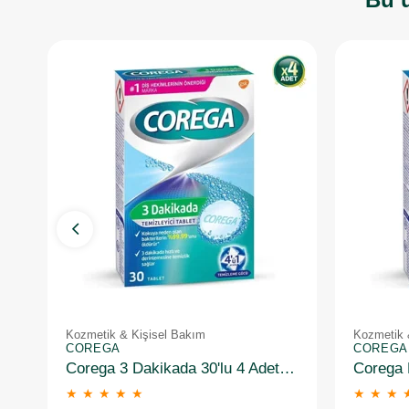
Kozmetik & Kişisel Bakım
Kozmetik 
COREGA
COREGA
Corega 3 Dakikada 30'lu 4 Adet Protez Temizleme Tableti
★
★
★
★
★
★
★
★