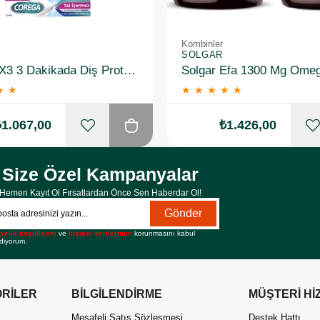
Kombinler
SOLGAR
Corega X3 3 Dakikada Diş Protezi Temizleyici 30 Tablet + X3 Tat Içermez Diş Protezi Yapıştırıcı 40 gr
★
★
★
★
★
★
★
₺1.067,00
₺1.426,00
Size Özel Kampanyalar
Hemen Kayıt Ol Fırsatlardan Önce Sen Haberdar Ol!
Gönder
yelik koşullarını
ve
kişisel verilerimin
korunmasını kabul
diyorum.
RİLER
BİLGİLENDİRME
MÜŞTERİ Hİ
Mesafeli Satış Sözleşmesi
Destek Hattı