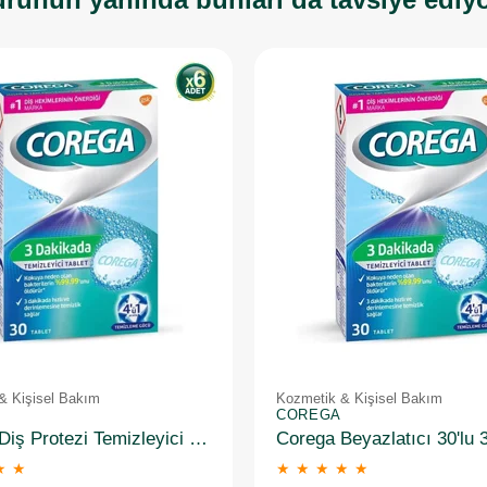
& Kişisel Bakım
Kozmetik & Kişisel Bakım
COREGA
Corega Diş Protezi Temizleyici Tablet 6 Adet
★
★
★
★
★
★
★