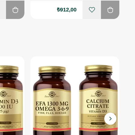
₺912,00