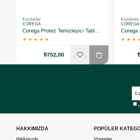
Kombinler
Kombinler
COREGA
COREGA
Corega Protez Temizleyici Tablet 30LU X2 + Protez Yapiştirici Ferahlatici 40 gr X2
★
★
★
★
★
★
★
★
₺752,00
Ü
e
HAKKIMIZDA
POPÜLER KATEGO
Hakkımızda
Vitaminler