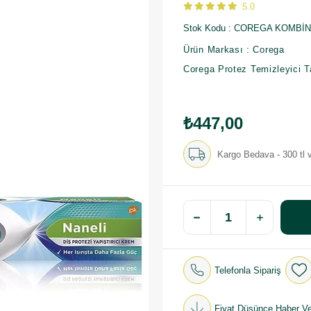
5.0
Stok Kodu
COREGA KOMBİN
Ürün Markası : Corega
Corega
Protez Temizleyici Ta
₺447,00
Kargo Bedava - 300 tl v
Telefonla Sipariş
Fiyat Düşünce Haber Ve