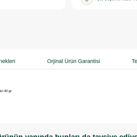
ekleri
Orjinal Ürün Garantisi
Te
ici 40 gr
rünün yanında bunları da tavsiye ediy