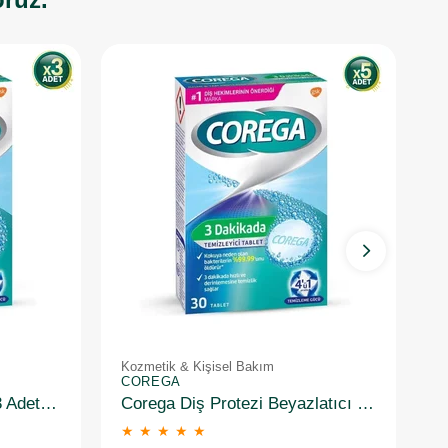
Kozmetik & Kişisel Bakım
K
COREGA
C
Corega Beyazlatıcı 30'lu 3 Adet Protez Temizleme Tableti
Corega Diş Protezi Beyazlatıcı Temizleyici 30 Tablet 5'li Paket
★
★
★
★
★