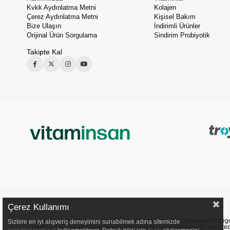
Kvkk Aydınlatma Metni
Kolajen
Çerez Aydınlatma Metni
Kişisel Bakım
Bize Ulaşın
İndirimli Ürünler
Orijinal Ürün Sorgulama
Sindirim Probiyotik
Takipte Kal
Çerez Kullanımı
Web sitemizde sunulan ürünler, vitaminler ve gıda takviyeleri kategori
Sizlere en iyi alışveriş deneyimini sunabilmek adına sitemizde
yapmamakta ve satılan ürünlerin herhangi bir hastalığı önleyici veya ted