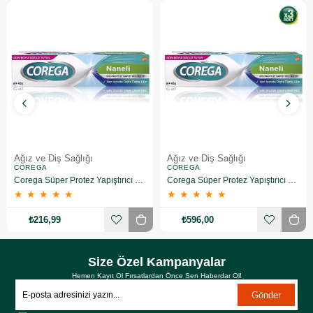
Ağız ve Diş Sağlığı
Ağız ve Diş Sağlığı
COREGA
COREGA
Corega Süper Protez Yapıştırıcı Naneli Krem 40 Gr
Corega Süper Protez Yapıştırıcı Naneli Krem 40 Gr 3 Adet
★
★
★
★
★
★
★
★
★
★
₺216,99
₺596,00
Size Özel Kampanyalar
Hemen Kayıt Ol Fırsatlardan Önce Sen Haberdar Ol!
Gönder