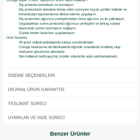
Corega Super Protez Yapıştırıcı Krem Nasıl Kullanılır?
Diş protezini temizleyin ve kurulayın.
Diş protezinizin damakla temas eden yüzeyine küçük şeritler halinde ve
kenarlardan taşmamasına dikkat ederek uygulayın.
Diş protezinizi ağzınıza yerleştirmeden önce ağzınızı su ile çalkalayın.
Uyguladıktan sonra protezinizi ağzınıza yerleştirin ve birkaç saniye
bastırarak yerine oturmasını sağlayın.
Günde birden fazla kez uygulamayın.
Ürün Sunumu
40 gram orijinal ambalajında satışa sunulmaktadır.
Corega markasına ait fabrikalarda hijyenik ortamlarda üretilmiş olup
markanın güvencesi altındadır.
Son kullanım tarihi geçmiş ürünler sitemizde asla satılmamaktadır.
ÖDEME SEÇENEKLERI
ORJINAL ÜRÜN GARANTISI
TESLIMAT SÜRECI
UYARILAR VE İADE SÜRECI
Benzer Ürünler