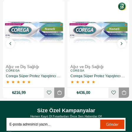
Ağız ve Diş Sağlığı
Ağız ve Diş Sağlığı
COREGA
COREGA
Corega Süper Protez Yapıştırıcı Naneli Krem 40 Gr
Corega Süper Protez Yapıştırıcı Naneli Krem 40 Gr 2 Adet
★
★
★
★
★
★
★
★
★
★
₺216,99
₺436,00
Size Özel Kampanyalar
Hemen Kayıt Ol Fırsatlardan Önce Sen Haberdar Ol!
Gönder