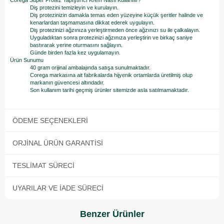
Corega Super Protez Yapıştırıcı Krem Nasıl Kullanılır?
Diş protezini temizleyin ve kurulayın.
Diş protezinizin damakla temas eden yüzeyine küçük şeritler halinde ve
kenarlardan taşmamasına dikkat ederek uygulayın.
Diş protezinizi ağzınıza yerleştirmeden önce ağzınızı su ile çalkalayın.
Uyguladıktan sonra protezinizi ağzınıza yerleştirin ve birkaç saniye
bastırarak yerine oturmasını sağlayın.
Günde birden fazla kez uygulamayın.
Ürün Sunumu
40 gram orijinal ambalajında satışa sunulmaktadır.
Corega markasına ait fabrikalarda hijyenik ortamlarda üretilmiş olup
markanın güvencesi altındadır.
Son kullanım tarihi geçmiş ürünler sitemizde asla satılmamaktadır.
ÖDEME SEÇENEKLERI
ORJINAL ÜRÜN GARANTISI
TESLIMAT SÜRECI
UYARILAR VE İADE SÜRECI
Benzer Ürünler