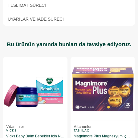
TESLIMAT SÜRECI
UYARILAR VE İADE SÜRECI
Bu ürünün yanında bunları da tavsiye ediyoruz.
Vitaminler
Vitaminler
VICKS
TAB İLAÇ
Vicks Baby Balm Bebekler için Nemlendirici 50 gr
Magnimore Plus Magnezyum İçeren Takviye Edici Gıda 120 Tablet