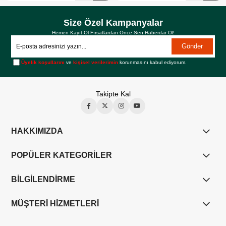
Size Özel Kampanyalar
Hemen Kayıt Ol Fırsatlardan Önce Sen Haberdar Ol!
Gönder
Üyelik koşullarını
ve
kişisel verilerimin
korunmasını kabul ediyorum.
Takipte Kal
HAKKIMIZDA
POPÜLER KATEGORİLER
BİLGİLENDİRME
MÜŞTERİ HİZMETLERİ