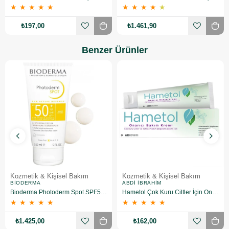
★
★
★
★
★
★
★
★
★
★
₺197,00
₺1.461,90
Benzer Ürünler
Kozmetik & Kişisel Bakım
Kozmetik & Kişisel Bakım
BIODERMA
ABDI İBRAHIM
Bioderma Photoderm Spot SPF50+ 150 ml
Hametol Çok Kuru Ciltler İçin Onarıcı Bakım Kremi 30 g
★
★
★
★
★
★
★
★
★
★
₺1.425,00
₺162,00