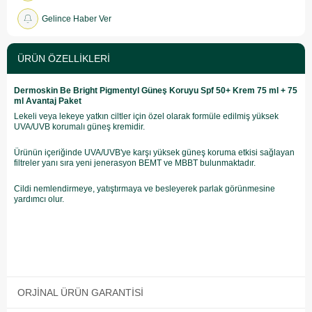
Gelince Haber Ver
ÜRÜN ÖZELLIKLERI
Dermoskin Be Bright Pigmentyl Güneş Koruyu Spf 50+ Krem 75 ml + 75
ml Avantaj Paket
Lekeli veya lekeye yatkın ciltler için özel olarak formüle edilmiş yüksek
UVA/UVB korumalı güneş kremidir.
Ürünün içeriğinde UVA/UVB'ye karşı yüksek güneş koruma etkisi sağlayan
filtreler yanı sıra yeni jenerasyon BEMT ve MBBT bulunmaktadır.
Cildi nemlendirmeye, yatıştırmaya ve besleyerek parlak görünmesine
yardımcı olur.
ORJINAL ÜRÜN GARANTISI