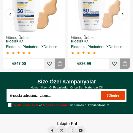
Güneş Ürünleri
Güneş Ürünleri
BIODERMA
BIODERMA
Bioderma Photoderm XDefense Ultra Fluid Light 40 ml 50 Faktör Renkli Güneş Kremi
Bioderma Photoderm XDefense Ultra Fluid Very Light 40 ml 50 Faktör Renkli Güneş Kremi
★
★
★
★
★
★
★
★
★
★
₺847,00
₺836,99
Size Özel Kampanyalar
Hemen Kayıt Ol Fırsatlardan Önce Sen Haberdar Ol!
Gönder
Üyelik koşullarını
ve
kişisel verilerimin
korunmasını kabul ediyorum.
Takipte Kal