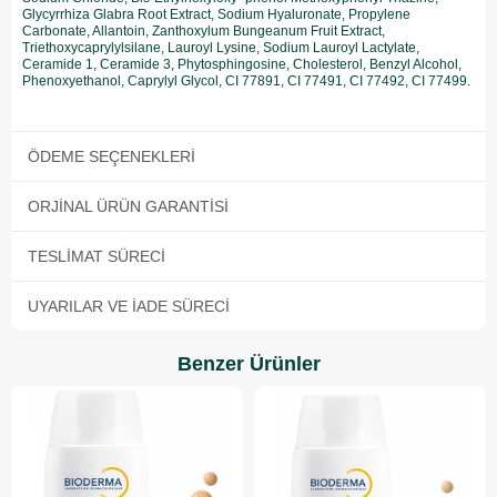
Glycyrrhiza Glabra Root Extract, Sodium Hyaluronate, Propylene
Carbonate, Allantoin, Zanthoxylum Bungeanum Fruit Extract,
Triethoxycaprylylsilane, Lauroyl Lysine, Sodium Lauroyl Lactylate,
Ceramide 1, Ceramide 3, Phytosphingosine, Cholesterol, Benzyl Alcohol,
Phenoxyethanol, Caprylyl Glycol, CI 77891, CI 77491, CI 77492, CI 77499.
ÖDEME SEÇENEKLERI
ORJINAL ÜRÜN GARANTISI
TESLIMAT SÜRECI
UYARILAR VE İADE SÜRECI
Benzer Ürünler