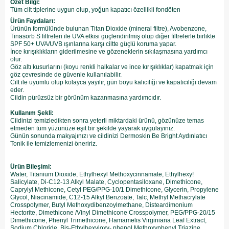
Özet Bilgi:
Tüm cilt tiplerine uygun olup, yoğun kapatıcı özellikli fondöten
Ürün Faydaları:
Ürünün formülünde bulunan Titan Dioxide (mineral filtre), Avobenzone,
Tinasorb S filtreleri ile UVA etkisi güçlendirilmiş olup diğer filtrelerle birlikte
SPF 50+ UVA/UVB ışınlarına karşı ciltte güçlü koruma yapar.
İnce kırışıklıkların giderilmesine ve gözeneklerin sıkılaşmasına yardımcı
olur.
Göz altı kusurlarını (koyu renkli halkalar ve ince kırışıklıklar) kapatmak için
göz çevresinde de güvenle kullanılabilir.
Cilt ile uyumlu olup kolayca yayılır, gün boyu kalıcılığı ve kapatıcılığı devam
eder.
Cildin pürüzsüz bir görünüm kazanmasına yardımcıdır.
Kullanım Şekli:
Cildinizi temizledikten sonra yeterli miktardaki ürünü, gözünüze temas
etmeden tüm yüzünüze eşit bir şekilde yayarak uygulayınız.
Günün sonunda makyajınızı ve cildinizi Dermoskin Be Bright Aydınlatıcı
Tonik ile temizlemenizi öneririz.
Ürün Bileşimi:
Water, Titanium Dioxide, Ethylhexyl Methoxycinnamate, Ethylhexy!
Salicylate, Di-C12-13 Alkyl Malate, Cyclopentasiloxane, Dimethicone,
Caprylyl Methicone, Cetyl PEG/PPG-10/1 Dimethicone, Glycerin, Propylene
Glycol, Niacinamide, C12-15 Alkyl Benzoate, Talc, Methyl Methacrylate
Crosspolymer, Butyl Methoxydibenzoylmethane, Disteardimonium
Hectorite, Dimethicone /Vinyl Dimethicone Crosspolymer, PEG/PPG-20/15
Dimethicone, Phenyl Trimethicone, Hamamelis Virginiana Leaf Extract,
Sodium Chloride, Bis-Ethylhexyloxy- phenol Methoxyphenyl Triazine,