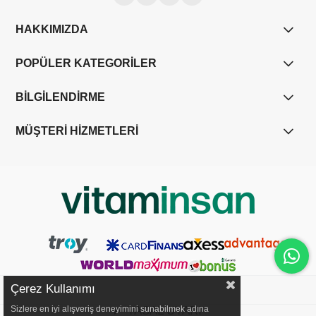
HAKKIMIZDA
POPÜLER KATEGORİLER
BİLGİLENDİRME
MÜŞTERİ HİZMETLERİ
Çerez Kullanımı
Sizlere en iyi alışveriş deneyimini sunabilmek adına
YASAL UYARI