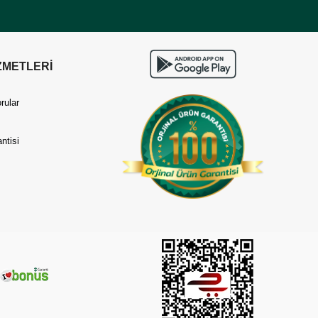
ZMETLERİ
rular
ntisi