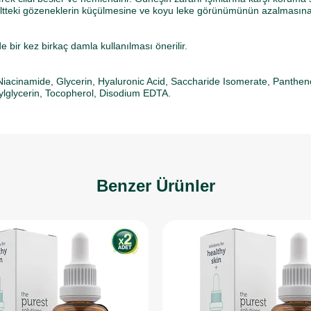
ciltteki gözeneklerin küçülmesine ve koyu leke görünümünün azalmasına
ir kez birkaç damla kullanılması önerilir.
Niacinamide, Glycerin, Hyaluronic Acid, Saccharide Isomerate, Panthenol
ylglycerin, Tocopherol, Disodium EDTA.
Benzer Ürünler