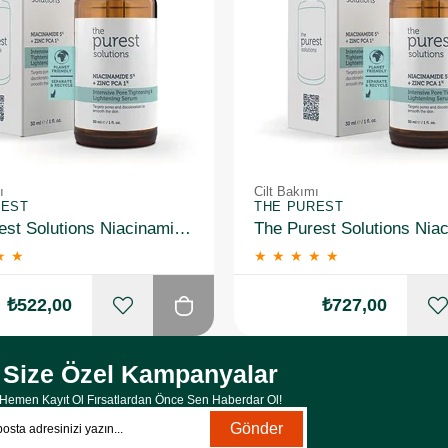
ı
Cilt Bakımı
REST
THE PUREST
The Purest Solutions Niacinamide 5% + Zinc Pca 1% Gözenek Sıkılaştırıcı Yüz Serumu 30 ml 2 Adet
★
★
★
★
★
★
★
₺522,00
₺727,00
Size Özel Kampanyalar
Hemen Kayıt Ol Fırsatlardan Önce Sen Haberdar Ol!
Gönder