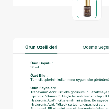
Ürün Özellikleri
Ödeme Seçen
Ürün Boyutu:
30 ml
Özet Bilgi:
Tüm cilt tiplerinin kullanımına uygun leke görünü
Ürün Faydaları:
Tranexamic Acid: Cilt leke görünümünü azaltmaya y
Lipzomal Vitamin C: Güçlü bir antioksidan olup cilt 
​Hyaluronic Acid’in ciltte emilimini arttırır. Bu saye
Hyaluronic Acid: Yüksek su tutma kapasitesi vardır.
Panthenol: B5 vitamini olup cilt bariyerini güçlendir