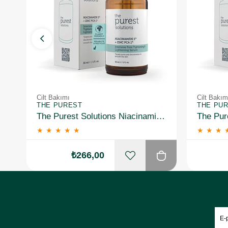
Cilt Bakımı
Cilt Bakım
THE PUREST
THE PU
The Purest Solutions Niacinamide 5% + Zinc Pca 1% Gözenek Sıkılaştırıcı Yüz Serumu 30 ml
★
★
★
★
★
★
★
★
₺266,00