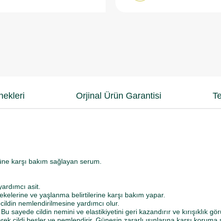
ekleri
Orjinal Ürün Garantisi
Te
müne karşı bakım sağlayan serum.
ardımcı asit.
lekelerine ve yaşlanma belirtilerine karşı bakım yapar.
de cildin nemlendirilmesine yardımcı olur.
 Bu sayede cildin nemini ve elastikiyetini geri kazandırır ve kırışıklık
erek cildi besler ve nemlendirir. Güneşin zararlı ışınlarına karşı koruma 