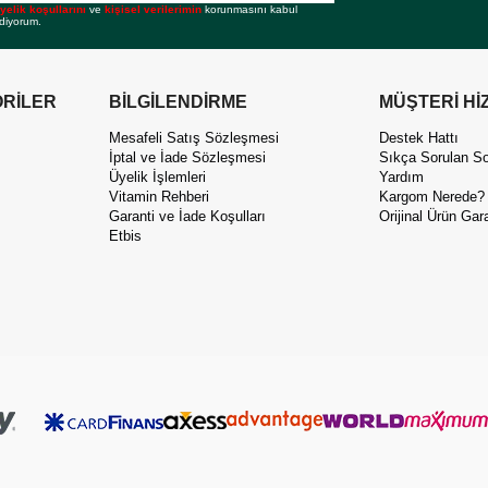
yelik koşullarını
ve
kişisel verilerimin
korunmasını kabul
diyorum.
RİLER
BİLGİLENDİRME
MÜŞTERİ Hİ
Mesafeli Satış Sözleşmesi
Destek Hattı
İptal ve İade Sözleşmesi
Sıkça Sorulan So
Üyelik İşlemleri
Yardım
Vitamin Rehberi
Kargom Nerede?
Garanti ve İade Koşulları
Orijinal Ürün Gara
Etbis