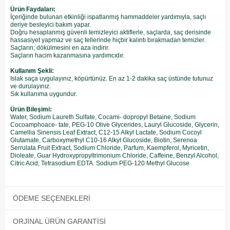
Ürün Faydaları:
İçeriğinde bulunan etkinliği ispatlanmış hammaddeler yardımıyla, saçlı
deriye besleyici bakım yapar.
Doğru hesaplanmış güvenli temizleyici aktiflerle, saçlarda, saç derisinde
hassasiyet yapmaz ve saç tellerinde hiçbir kalıntı bırakmadan temizler.
Saçların; dökülmesini en aza indirir.
Saçların hacim kazanmasına yardımcıdır.
Kullanım Şekli:
Islak saça uygulayınız, köpürtünüz. En az 1-2 dakika saç üstünde tutunuz
ve durulayınız.
Sık kullanıma uygundur.
Ürün Bileşimi:
Water, Sodium Laureth Sulfate, Cocami- dopropyl Betaine, Sodium
Cocoamphoace- tate, PEG-10 Olive Glycerides, Lauryl Glucoside, Glycerin,
Camellia Sinensis Leaf Extract, C12-15 Alkyl Lactate, Sodium Cocoyl
Glutamate, Carboxymethyl C10-16 Alkyl Glucoside, Biotin, Serenoa
Serrulata Fruit Extract, Sodium Chloride, Parfum, Kaempferol, Myricetin,
Dioleate, Guar Hydroxypropyltrimonium Chloride, Caffeine, Benzyl Alcohol,
Citric Acid, Tetrasodium EDTA. Sodium PEG-120 Methyl Glucose
ÖDEME SEÇENEKLERI
ORJINAL ÜRÜN GARANTISI