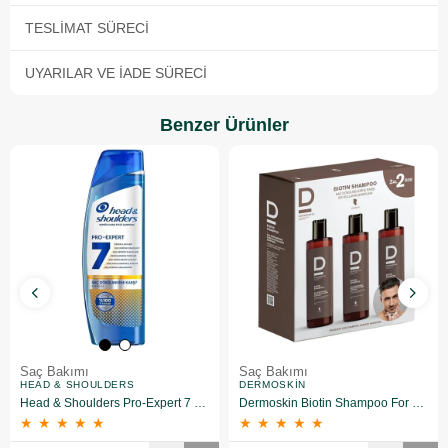
TESLIMAT SÜRECI
UYARILAR VE İADE SÜRECI
Benzer Ürünler
Saç Bakımı
Saç Bakımı
HEAD & SHOULDERS
DERMOSKIN
Head & Shoulders Pro-Expert 7 Kafein ile Saç Dökülmesine Karşı Şampuan 300 ml
Dermoskin Biotin Shampoo For Men 200ml 3 Al 2 Öde
★
★
★
★
★
★
★
★
★
★