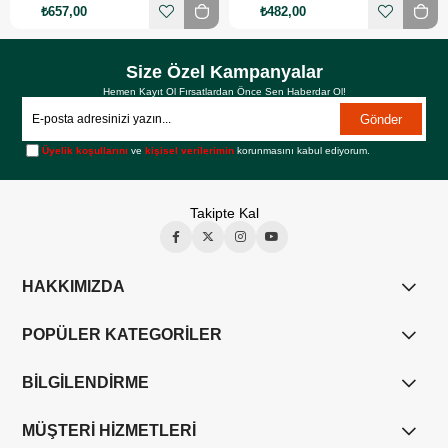
₺657,00
₺482,00
Size Özel Kampanyalar
Hemen Kayıt Ol Fırsatlardan Önce Sen Haberdar Ol!
Gönder
Üyelik koşullarını
ve
kişisel verilerimin
korunmasını kabul ediyorum.
Takipte Kal
HAKKIMIZDA
POPÜLER KATEGORİLER
BİLGİLENDİRME
MÜŞTERİ HİZMETLERİ