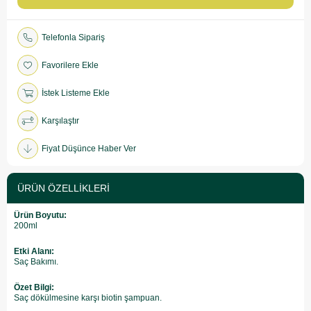
Telefonla Sipariş
Favorilere Ekle
İstek Listeme Ekle
Karşılaştır
Fiyat Düşünce Haber Ver
ÜRÜN ÖZELLIKLERI
Ürün Boyutu:
200ml
Etki Alanı:
Saç Bakımı.
Özet Bilgi:
Saç dökülmesine karşı biotin şampuan.