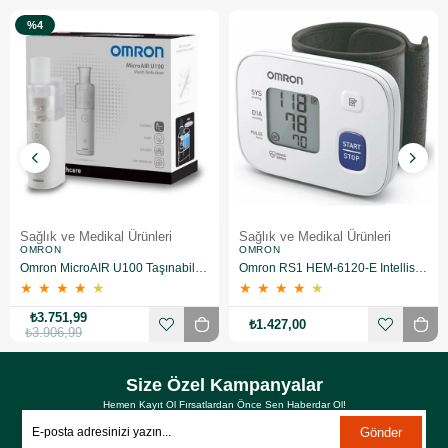
%4
Sağlık ve Medikal Ürünleri
Sağlık ve Medikal Ürünleri
OMRON
OMRON
Omron MicroAIR U100 Taşınabilir Nebulizatör
Omron RS1 HEM-6120-E Intellisense Bilekten Dijital Tansiyon Aleti
★
★
★
★
★
★
★
★
★
★
₺3.751,99
₺1.427,00
₺3.906,99
Size Özel Kampanyalar
Hemen Kayıt Ol Fırsatlardan Önce Sen Haberdar Ol!
Gönder