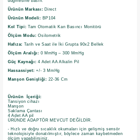
düğmesine basın.
Ürünün Markası:
Direct
Ürünün Modeli:
BP104
Kol Tipi:
Tam Otomatik Kan Basıncı Monitörü
Ölçüm Modu:
Osilometrik
Hafıza:
Tarih ve Saat ile İki Grupta 90x2 Bellek
Ölçüm Aralığı:
0 MmHg – 300 MmHg
Güç Kaynağı:
4 Adet AA Alkalin Pil
Hassassiyet:
+/- 3 MmHg
Manşon Genişliği:
22-36 Cm
Ürünün İçeriği:
Tansiyon cihazı
Manşon
Saklama Çantası
4 Adet AA pil
ÜRÜNDE ADAPTÖR MEVCUT DEĞİLDİR.
- Hızlı ve doğru sıcaklık okumaları için gelişmiş sensör
teknolojisiyle donatılmıştır, böylece zaman kaybetmeden
ölçüm yapabilirsiniz.