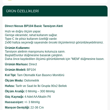
ÜRÜN ÖZELLIKLERI
Direct Nexus BP104 Basic Tansiyon Aleti
Hızlı ve doğru ölçüm yapar.
Genişe ekranlıdır, rahat kullanım sağlar.
Type-C ile pilsiz kullanım özelliği vardır.
2x90 hafıza seçeneği sayesinde önceki ölçümlerinizi görüntüleyebilirsiniz.
Ürünün Kullanımı:
Tansiyon aletinin manşonunu kolunuza sarın.
Başlat/Durdur düğmesine basarak çalıştırın.
Daha önce kaydedilen ölçümü görüntülemek için "MEM" düğmesine basın.
Ürünün Markası:
Direct
Ürünün Modeli:
BP104
Kol Tipi:
Tam Otomatik Kan Basıncı Monitörü
Ölçüm Modu:
Osilometrik
Hafıza:
Tarih ve Saat ile İki Grupta 90x2 Bellek
Ölçüm Aralığı:
0 MmHg – 300 MmHg
Güç Kaynağı:
4 Adet AA Alkalin Pil
Hassassiyet:
+/- 3 MmHg
Manşon Genişliği:
22-36 Cm