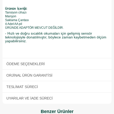
Ürünün İçeriği:
Tansiyon cihazı
Manşon
Saklama Çantası
4 Adet AA pil
ÜRÜNDE ADAPTÖR MEVCUT DEĞİLDİR.
- Hızlı ve doğru sıcaklık okumaları için gelişmiş sensör
teknolojisiyle donatılmıştır, böylece zaman kaybetmeden ölçüm
yapabilirsiniz.
ÖDEME SEÇENEKLERI
ORJINAL ÜRÜN GARANTISI
TESLIMAT SÜRECI
UYARILAR VE İADE SÜRECI
Benzer Ürünler