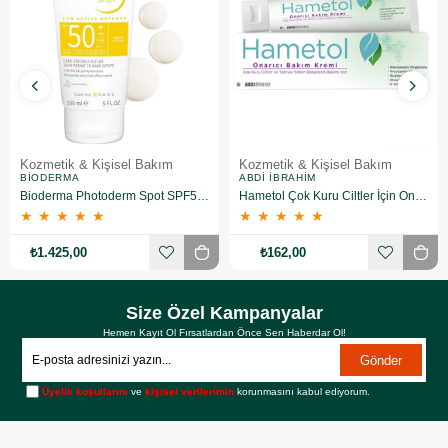
Kozmetik & Kişisel Bakım
Kozmetik & Kişisel Bakım
BIODERMA
ABDI İBRAHIM
Bioderma Photoderm Spot SPF50+ 150 ml
Hametol Çok Kuru Ciltler İçin Onarıcı Bakım Kremi 30 g
★
★
★
★
★
★
★
★
★
★
₺1.425,00
₺162,00
Size Özel Kampanyalar
Hemen Kayıt Ol Fırsatlardan Önce Sen Haberdar Ol!
Gönder
Üyelik koşullarını
ve
kişisel verilerimin
korunmasını kabul ediyorum.