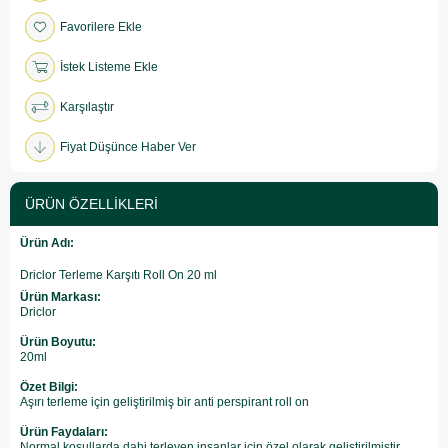
Favorilere Ekle
İstek Listeme Ekle
Karşılaştır
Fiyat Düşünce Haber Ver
ÜRÜN ÖZELLIKLERI
Ürün Adı:
Driclor Terleme Karşıtı Roll On 20 ml
Ürün Markası:
Driclor
Ürün Boyutu:
20ml
Özet Bilgi:
Aşırı terleme için geliştirilmiş bir anti perspirant roll on
Ürün Faydaları:
Normal koşullarda dahi terleyen insanlar için özel olarak geliştirilmiştir.