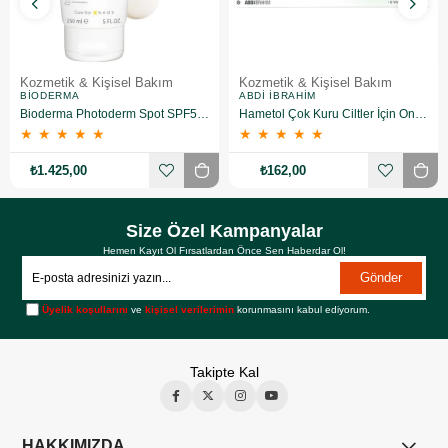
Kozmetik & Kişisel Bakım
Kozmetik & Kişisel Bakım
BIODERMA
ABDI İBRAHIM
Bioderma Photoderm Spot SPF50+ 150 ml
Hametol Çok Kuru Ciltler İçin Onarıcı Bakım Kremi 30 g
★
★
★
★
★
★
★
★
★
★
₺1.425,00
₺162,00
Size Özel Kampanyalar
Hemen Kayıt Ol Fırsatlardan Önce Sen Haberdar Ol!
Gönder
Üyelik koşullarını
ve
kişisel verilerimin
korunmasını kabul ediyorum.
Takipte Kal
HAKKIMIZDA