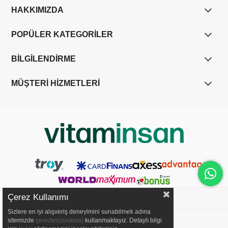
HAKKIMIZDA
POPÜLER KATEGORİLER
BİLGİLENDİRME
MÜŞTERİ HİZMETLERİ
Çerez Kullanımı
YASAL UYARI
Sizlere en iyi alışveriş deneyimini sunabilmek adına
sitemizde
çerezler(cookies)
kullanmaktayız. Detaylı bilgi