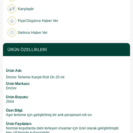
Karşılaştır
Fiyat Düşünce Haber Ver
Gelince Haber Ver
ÜRÜN ÖZELLIKLERI
Ürün Adı:
Driclor Terleme Karşıtı Roll On 20 ml
Ürün Markası:
Driclor
Ürün Boyutu:
20ml
Özet Bilgi:
Aşırı terleme için geliştirilmiş bir anti perspirant roll on
Ürün Faydaları:
Normal koşullarda dahi terleyen insanlar için özel olarak geliştirilmiştir.
Her cilt tipinde kullanılabilir.