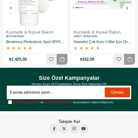
Kozmetik & Kişisel Bakım
Kozmetik & Kişisel Bakım
BIODERMA
ABDI İBRAHIM
Bioderma Photoderm Spot SPF50+ 150 ml
Hametol Çok Kuru Ciltler İçin Onarıcı Bakım Kremi 30 g
★
★
★
★
★
★
★
★
★
★
₺1.425,00
₺162,00
Size Özel Kampanyalar
Hemen Kayıt Ol Fırsatlardan Önce Sen Haberdar Ol!
Gönder
Üyelik koşullarını
ve
kişisel verilerimin
korunmasını kabul ediyorum.
Takipte Kal