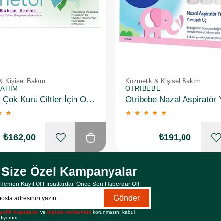
& Kişisel Bakım
Kozmetik & Kişisel Bakım
RAHIM
OTRIBEBE
Hametol Çok Kuru Ciltler İçin Onarıcı Bakım Kremi 30 g
★
★
★
★
★
★
★
₺162,00
₺191,00
Size Özel Kampanyalar
Hemen Kayıt Ol Fırsatlardan Önce Sen Haberdar Ol!
Gönder
yelik koşullarını
ve
kişisel verilerimin
korunmasını kabul
diyorum.