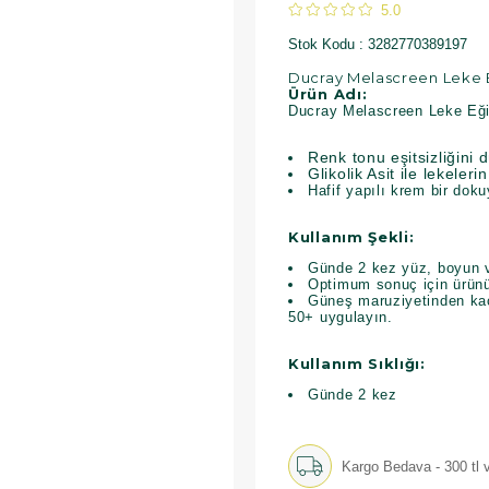
5.0
Stok Kodu
3282770389197
Ducray Melascreen Leke Eğ
Ürün Adı:
Ducray Melascreen Leke Eğil
Renk tonu eşitsizliğini 
Glikolik Asit ile lekele
Hafif yapılı krem bir doku
Kullanım Şekli:
Günde 2 kez yüz, boyun v
Optimum sonuç için ürünü
Güneş maruziyetinden ka
50+ uygulayın.
Kullanım Sıklığı:
Günde 2 kez
Kargo Bedava - 300 tl v