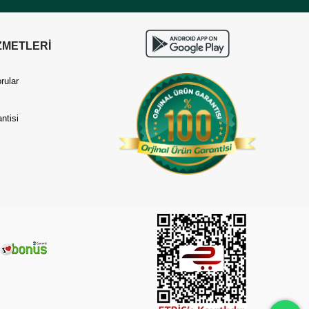
ZMETLERİ
rular
ntisi