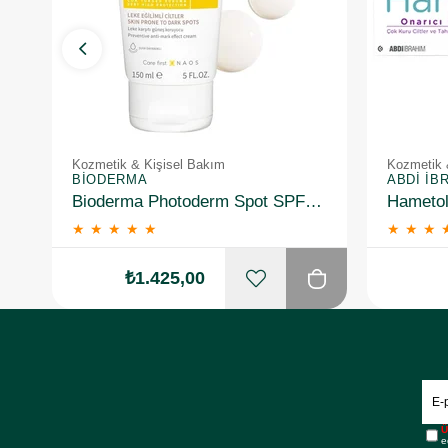
Kozmetik & Kişisel Bakım
Kozmetik 
BIODERMA
ABDI İB
Bioderma Photoderm Spot SPF50+ 150 ml
★
★
★
★
★
★
★
★
₺1.425,00
Ü
e