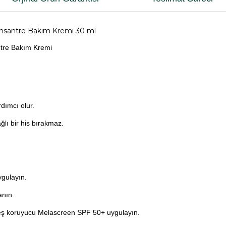
Konsantre Bakım Kremi 30 ml
ntre Bakım Kremi
rdımcı olur.
ğlı bir his bırakmaz.
ygulayın.
anın.
eş koruyucu Melascreen SPF 50+ uygulayın.