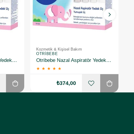
Kozmetik & Kişisel Bakım
K
OTRIBEBE
O
Otribebe Nazal Aspiratör Yedek Uç 10 Adet
Otribebe Nazal Aspiratör Yedek Uç 10 Adet 2 Adet
★
★
★
★
★
₺374,00