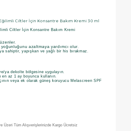
ilimli Ciltler İçin Konsantre Bakım Kremi 30 ml
imli Ciltler İçin Konsantre Bakım Kremi
düzenler.
rin yoğunluğunu azaltmaya yardımcı olur.
ya sahiptir, yapışkan ve yağlı bir his bırakmaz.
e/ya dekolte bölgesine uygulayın.
 en az 1 ay boyunca kullanın.
çının veya ek olarak güneş koruyucu Melascreen SPF
e Üzeri Tüm Alışverişlerinizde Kargo Ücretsiz