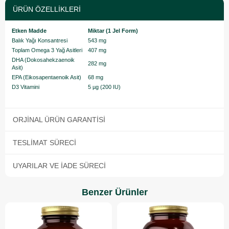
ÜRÜN ÖZELLIKLERI
Etken Madde
Miktar (1 Jel Form)
Balık Yağı Konsantresi
543 mg
Toplam Omega 3 Yağ Asitleri
407 mg
DHA (Dokosahekzaenoik
282 mg
Asit)
EPA (Eikosapentaenoik Asit)
68 mg
D3 Vitamini
5 µg (200 IU)
ORJINAL ÜRÜN GARANTISI
TESLIMAT SÜRECI
UYARILAR VE İADE SÜRECI
Benzer Ürünler