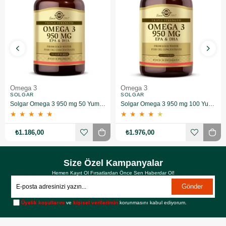
Omega 3
Omega 3
SOLGAR
SOLGAR
Solgar Omega 3 950 mg 50 Yumuşak Jelatinli Kapsül
Solgar Omega 3 950 mg 100 Yumuşak Jelatinli Kapsül
★
★
★
★
★
★
★
★
★
★
₺1.186,00
₺1.976,00
Size Özel Kampanyalar
Hemen Kayıt Ol Fırsatlardan Önce Sen Haberdar Ol!
Gönder
Üyelik koşullarını
ve
kişisel verilerimin
korunmasını kabul ediyorum.