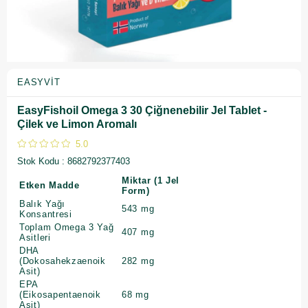
EASYVIT
EasyFishoil Omega 3 30 Çiğnenebilir Jel Tablet -
Çilek ve Limon Aromalı
5.0
Stok Kodu
8682792377403
Miktar (1 Jel
Etken Madde
Form)
Balık Yağı
543 mg
Konsantresi
Toplam Omega 3 Yağ
407 mg
Asitleri
DHA
(Dokosahekzaenoik
282 mg
Asit)
EPA
(Eikosapentaenoik
68 mg
Asit)