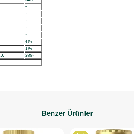
BRD"
*
*
*
*
*
63%
19%
001U)
250%
Benzer Ürünler