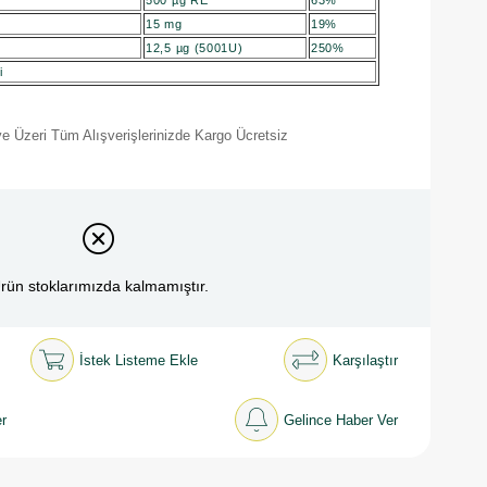
500 µg RE
63%
15 mg
19%
12,5 µg (5001U)
250%
i
e Üzeri Tüm Alışverişlerinizde Kargo Ücretsiz
rün stoklarımızda kalmamıştır.
İstek Listeme Ekle
Karşılaştır
r
Gelince Haber Ver