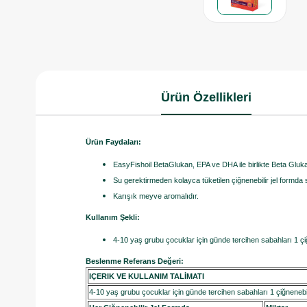
Ürün Özellikleri
Ürün Faydaları:
EasyFishoil BetaGlukan, EPA ve DHA ile birlikte Beta Glukan
Su gerektirmeden kolayca tüketilen çiğnenebilir jel formda
Karışık meyve aromalıdır.
Kullanım Şekli:
4-10 yaş grubu çocuklar için günde tercihen sabahları 1 çiğne
Beslenme Referans Değeri:
IÇERIK VE KULLANIM TALİMATI
4-10 yaş grubu çocuklar için günde tercihen sabahları 1 çiğnenebili