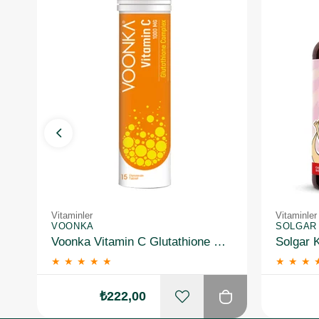
Vitaminler
Vitaminler
VOONKA
SOLGAR
Voonka Vitamin C Glutathione Complex Efervesan 15 Tablet
★
★
★
★
★
★
★
★
₺222,00