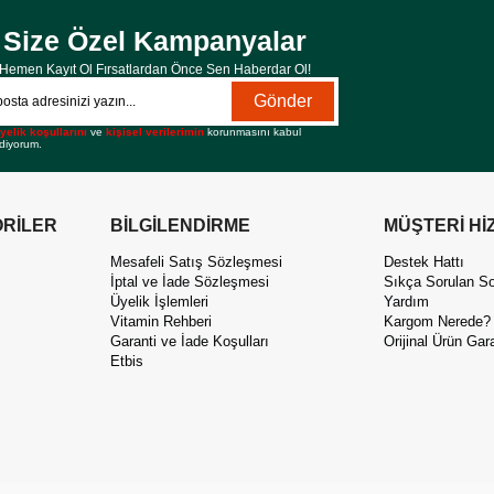
Size Özel Kampanyalar
Hemen Kayıt Ol Fırsatlardan Önce Sen Haberdar Ol!
Gönder
yelik koşullarını
ve
kişisel verilerimin
korunmasını kabul
diyorum.
RİLER
BİLGİLENDİRME
MÜŞTERİ Hİ
Mesafeli Satış Sözleşmesi
Destek Hattı
İptal ve İade Sözleşmesi
Sıkça Sorulan So
Üyelik İşlemleri
Yardım
Vitamin Rehberi
Kargom Nerede?
Garanti ve İade Koşulları
Orijinal Ürün Gara
Etbis