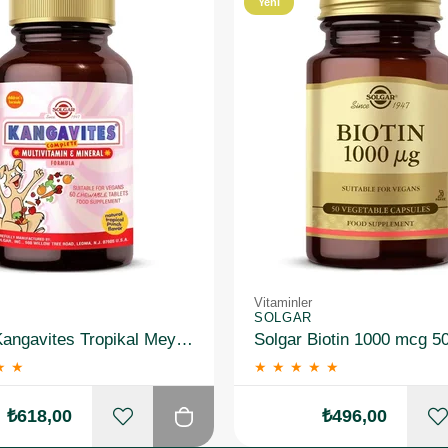
Yeni
Ürün
Vitaminler
SOLGAR
Solgar Kangavites Tropikal Meyve Aromalı 60 Tablet
Solgar Biotin 1000 mcg 5
★
★
★
★
★
★
★
₺618,00
₺496,00