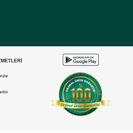
ZMETLERİ
rular
ntisi