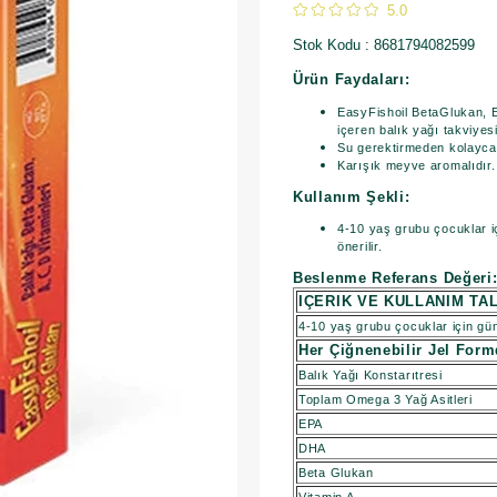
5.0
Stok Kodu
8681794082599
Ürün Faydaları:
EasyFishoil BetaGlukan, E
içeren balık yağı takviyesi
Su gerektirmeden kolayca t
Karışık meyve aromalıdır.
Kullanım Şekli:
4-10 yaş grubu çocuklar iç
önerilir.
Beslenme Referans Değeri
IÇERIK VE KULLANIM TAL
4-10 yaş grubu çocuklar için günd
Her Çiğnenebilir Jel For
Balık Yağı Konstarıtresi
Toplam Omega 3 Yağ Asitleri
EPA
DHA
Beta Glukan