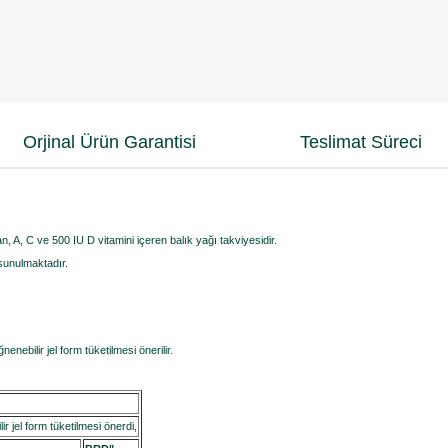
Orjinal Ürün Garantisi
Teslimat Süreci
, A, C ve 500 IU D vitamini içeren balık yağı takviyesidir.
 sunulmaktadır.
nebilir jel form tüketilmesi önerilir.
r jel form tüketilmesi önerdi,