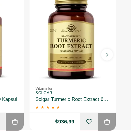
Vitaminler
Vi
SOLGAR
S
0 Kapsül
Solgar Turmeric Root Extract 60 Kapsül
★
★
★
★
★
₺936,99