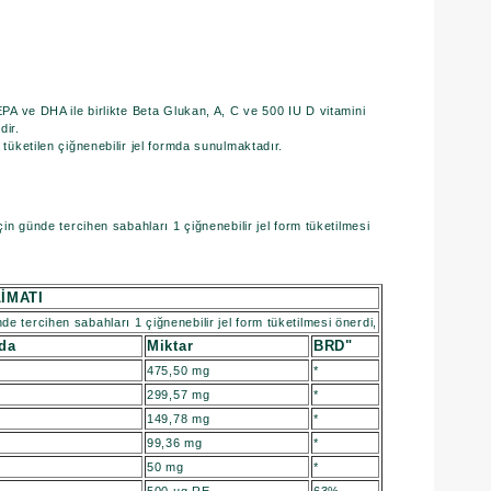
PA ve DHA ile birlikte Beta Glukan, A, C ve 500 IU D vitamini
dir.
üketilen çiğnenebilir jel formda sunulmaktadır.
in günde tercihen sabahları 1 çiğnenebilir jel form tüketilmesi
:
İMATI
e tercihen sabahları 1 çiğnenebilir jel form tüketilmesi önerdi,
mda
Miktar
BRD"
475,50 mg
*
299,57 mg
*
149,78 mg
*
99,36 mg
*
50 mg
*