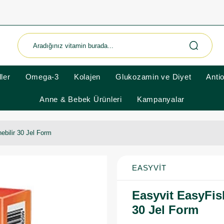
ler
Omega-3
Kolajen
Glukozamin ve Diyet
Anti
Anne & Bebek Ürünleri
Kampanyalar
ebilir 30 Jel Form
EASYVIT
Easyvit EasyFis
30 Jel Form