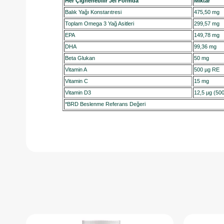
Her Çiğnenebilir Jel Formda
Miktar
Balık Yağı Konstarıtresi
475,50 mg
Toplam Omega 3 Yağ Asitleri
299,57 mg
EPA
149,78 mg
DHA
99,36 mg
Beta Glukan
50 mg
Vitamin A
500 µg RE
Vitamin C
15 mg
Vitamin D3
12,5 µg (5
*BRD Beslenme Referans Değeri