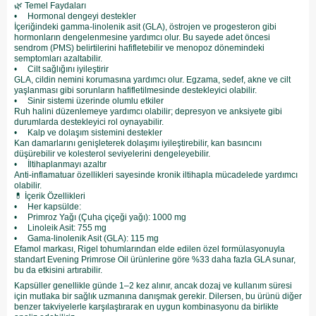
🌿 Temel Faydaları
• Hormonal dengeyi destekler
İçeriğindeki gamma-linolenik asit (GLA), östrojen ve progesteron gibi
hormonların dengelenmesine yardımcı olur. Bu sayede adet öncesi
sendrom (PMS) belirtilerini hafifletebilir ve menopoz dönemindeki
semptomları azaltabilir.
• Cilt sağlığını iyileştirir
GLA, cildin nemini korumasına yardımcı olur. Egzama, sedef, akne ve cilt
yaşlanması gibi sorunların hafifletilmesinde destekleyici olabilir.
• Sinir sistemi üzerinde olumlu etkiler
Ruh halini düzenlemeye yardımcı olabilir; depresyon ve anksiyete gibi
durumlarda destekleyici rol oynayabilir.
• Kalp ve dolaşım sistemini destekler
Kan damarlarını genişleterek dolaşımı iyileştirebilir, kan basıncını
düşürebilir ve kolesterol seviyelerini dengeleyebilir.
• İltihaplanmayı azaltır
Anti-inflamatuar özellikleri sayesinde kronik iltihapla mücadelede yardımcı
olabilir.
💊 İçerik Özellikleri
• Her kapsülde:
• Primroz Yağı (Çuha çiçeği yağı): 1000 mg
• Linoleik Asit: 755 mg
• Gama-linolenik Asit (GLA): 115 mg
Efamol markası, Rigel tohumlarından elde edilen özel formülasyonuyla
standart Evening Primrose Oil ürünlerine göre %33 daha fazla GLA sunar,
bu da etkisini artırabilir.
Kapsüller genellikle günde 1–2 kez alınır, ancak dozaj ve kullanım süresi
için mutlaka bir sağlık uzmanına danışmak gerekir. Dilersen, bu ürünü diğer
benzer takviyelerle karşılaştırarak en uygun kombinasyonu da birlikte