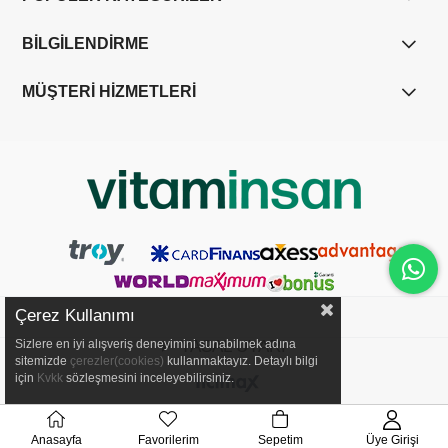
BİLGİLENDİRME
MÜŞTERİ HİZMETLERİ
Çerez Kullanımı
YASAL UYARI
Sizlere en iyi alışveriş deneyimini sunabilmek adına
sitemizde
çerezler(cookies)
kullanmaktayız. Detaylı bilgi
için
Kvkk
sözleşmesini inceleyebilirsiniz.
Anasayfa
Favorilerim
Sepetim
Üye Girişi