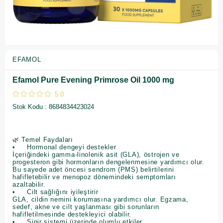
EFAMOL
Efamol Pure Evening Primrose Oil 1000 mg
5.0
Stok Kodu
8684834423024
🌿 Temel Faydaları
• Hormonal dengeyi destekler
İçeriğindeki gamma-linolenik asit (GLA), östrojen ve
progesteron gibi hormonların dengelenmesine yardımcı olur.
Bu sayede adet öncesi sendrom (PMS) belirtilerini
hafifletebilir ve menopoz dönemindeki semptomları
azaltabilir.
• Cilt sağlığını iyileştirir
GLA, cildin nemini korumasına yardımcı olur. Egzama,
sedef, akne ve cilt yaşlanması gibi sorunların
hafifletilmesinde destekleyici olabilir.
• Sinir sistemi üzerinde olumlu etkiler