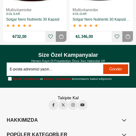
Multivitaminler
Multivitaminler
SOLGAR
SOLGAR
Solgar Nero Nutrients 30 Kapsül
Solgar Nero Nutrients 30 Kapsül 2 Adet
★
★
★
★
★
★
★
★
★
★
₺732,00
₺1.346,00
Size Özel Kampanyalar
Hemen Kayıt Ol Fırsatlardan Önce Sen Haberdar Ol!
Gönder
Üyelik koşullarını
ve
kişisel verilerimin
korunmasını kabul ediyorum.
Takipte Kal
HAKKIMIZDA
POPÜLER KATEGORİLER