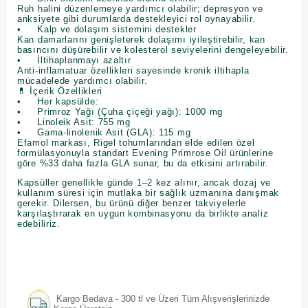
Ruh halini düzenlemeye yardımcı olabilir; depresyon ve
anksiyete gibi durumlarda destekleyici rol oynayabilir.
• Kalp ve dolaşım sistemini destekler
Kan damarlarını genişleterek dolaşımı iyileştirebilir, kan
basıncını düşürebilir ve kolesterol seviyelerini dengeleyebilir.
• İltihaplanmayı azaltır
Anti-inflamatuar özellikleri sayesinde kronik iltihapla
mücadelede yardımcı olabilir.
💊 İçerik Özellikleri
• Her kapsülde:
• Primroz Yağı (Çuha çiçeği yağı): 1000 mg
• Linoleik Asit: 755 mg
• Gama-linolenik Asit (GLA): 115 mg
Efamol markası, Rigel tohumlarından elde edilen özel
formülasyonuyla standart Evening Primrose Oil ürünlerine
göre %33 daha fazla GLA sunar, bu da etkisini artırabilir.
Kapsüller genellikle günde 1–2 kez alınır, ancak dozaj ve
kullanım süresi için mutlaka bir sağlık uzmanına danışmak
gerekir. Dilersen, bu ürünü diğer benzer takviyelerle
karşılaştırarak en uygun kombinasyonu da birlikte analiz
edebiliriz.
Kargo Bedava - 300 tl ve Üzeri Tüm Alışverişlerinizde