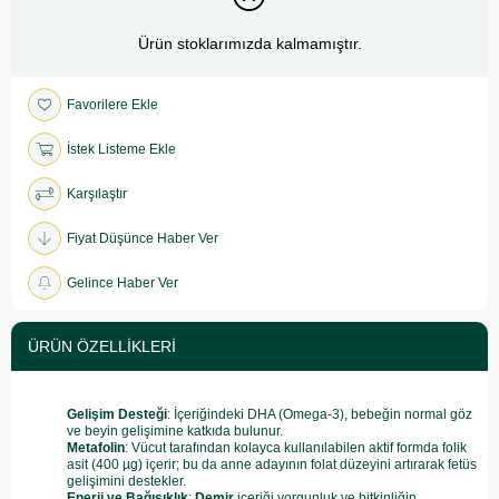
Ürün stoklarımızda kalmamıştır.
Favorilere Ekle
İstek Listeme Ekle
Karşılaştır
Fiyat Düşünce Haber Ver
Gelince Haber Ver
ÜRÜN ÖZELLIKLERI
Gelişim Desteği
: İçeriğindeki DHA
(Omega-3), bebeğin normal göz
ve beyin gelişimine katkıda bulunur.
Metafolin
: Vücut tarafından kolayca kullanılabilen aktif formda folik
asit (400 µg) içerir; bu da anne adayının folat düzeyini artırarak fetüs
gelişimini destekler.
Enerji ve Bağışıklık
:
Demir
içeriği yorgunluk ve bitkinliğin