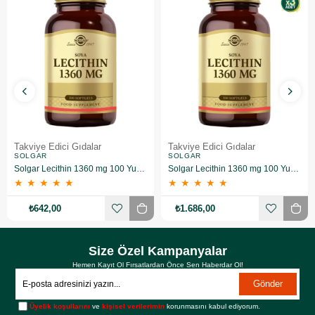
Takviye Edici Gıdalar
Takviye Edici Gıdalar
SOLGAR
SOLGAR
Solgar Lecithin 1360 mg 100 Yumuşak Jelatin Kapsül
Solgar Lecithin 1360 mg 100 Yumuşak Jelatin Kapsül 3 Adet
★
★
★
★
★
★
★
★
★
★
₺642,00
₺1.686,00
Size Özel Kampanyalar
Hemen Kayıt Ol Fırsatlardan Önce Sen Haberdar Ol!
Gönder
Üyelik koşullarını
ve
kişisel verilerimin
korunmasını kabul ediyorum.