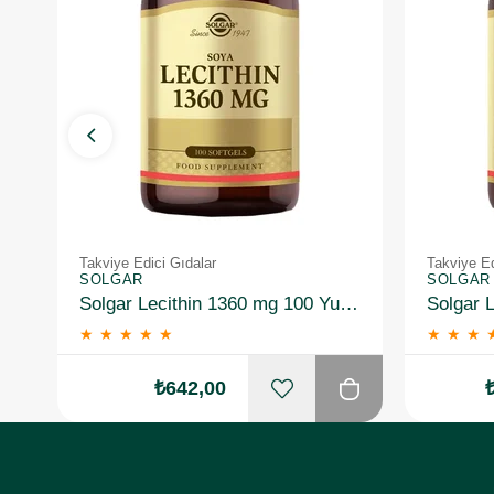
Takviye Edici Gıdalar
Takviye Ed
SOLGAR
SOLGAR
Solgar Lecithin 1360 mg 100 Yumuşak Jelatin Kapsül
★
★
★
★
★
★
★
★
₺642,00