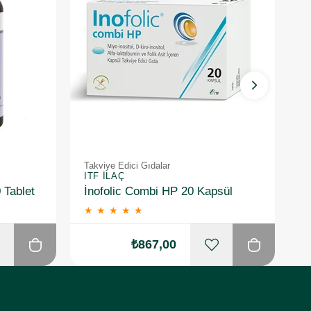
Takviye Edici Gıdalar
Ta
ITF İLAÇ
I
 Tablet
İnofolic Combi HP 20 Kapsül
★
★
★
★
★
₺867,00