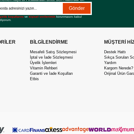
Gönder
yelik koşullarını
ve
kişisel verilerimin
korunmasını kabul
diyorum.
RİLER
BİLGİLENDİRME
MÜŞTERİ Hİ
Mesafeli Satış Sözleşmesi
Destek Hattı
İptal ve İade Sözleşmesi
Sıkça Sorulan So
Üyelik İşlemleri
Yardım
Vitamin Rehberi
Kargom Nerede?
Garanti ve İade Koşulları
Orijinal Ürün Gara
Etbis