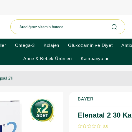
ler
Omega-3
Kolajen
Glukozamin ve Diyet
Anti
Anne & Bebek Ürünleri
Kampanyalar
sül 2'li
BAYER
Elenatal 2 30 Ka
0.0