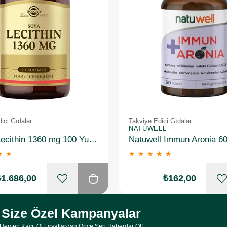
ici Gıdalar
Takviye Edici Gıdalar
NATUWELL
Solgar Lecithin 1360 mg 100 Yumuşak Jelatin Kapsül 3 Adet
Natuwell Immun Aronia 60
★
★
★
★
★
★
★
₺1.686,00
₺162,00
Size Özel Kampanyalar
Hemen Kayıt Ol Fırsatlardan Önce Sen Haberdar Ol!