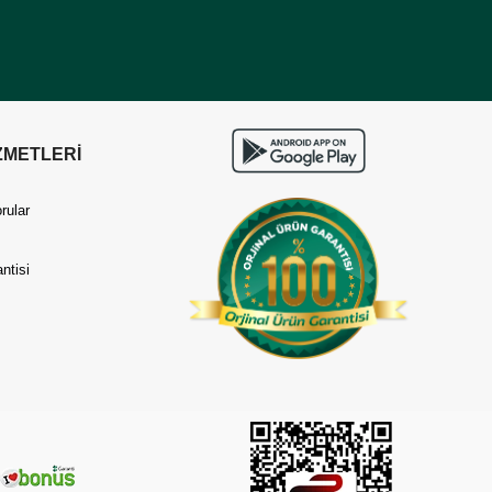
ZMETLERİ
rular
ntisi