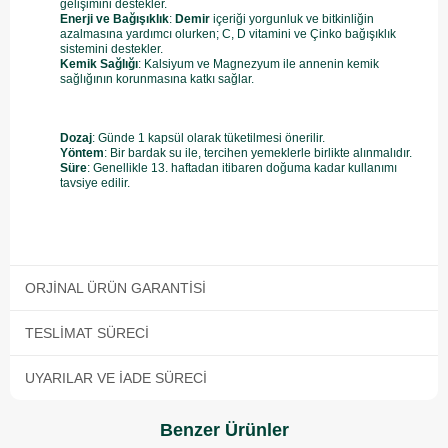
gelişimini destekler.
Enerji ve Bağışıklık
:
Demir
içeriği yorgunluk ve bitkinliğin
azalmasına yardımcı olurken; C, D vitamini ve Çinko
bağışıklık
sistemini destekler.
Kemik Sağlığı
: Kalsiyum ve Magnezyum
ile annenin kemik
sağlığının korunmasına katkı sağlar.
Dozaj
: Günde 1 kapsül
olarak tüketilmesi önerilir.
Yöntem
: Bir bardak su ile, tercihen yemeklerle birlikte alınmalıdır.
Süre
: Genellikle 13. haftadan itibaren doğuma kadar kullanımı
tavsiye edilir.
ORJINAL ÜRÜN GARANTISI
TESLIMAT SÜRECI
UYARILAR VE İADE SÜRECI
Benzer Ürünler