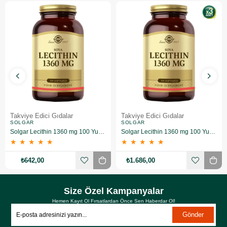
Takviye Edici Gıdalar
Takviye Edici Gıdalar
SOLGAR
SOLGAR
Solgar Lecithin 1360 mg 100 Yumuşak Jelatin Kapsül
Solgar Lecithin 1360 mg 100 Yumuşak Jelatin Kapsül 3 Adet
★
★
★
★
★
★
★
★
★
★
₺642,00
₺1.686,00
Size Özel Kampanyalar
Hemen Kayıt Ol Fırsatlardan Önce Sen Haberdar Ol!
Gönder