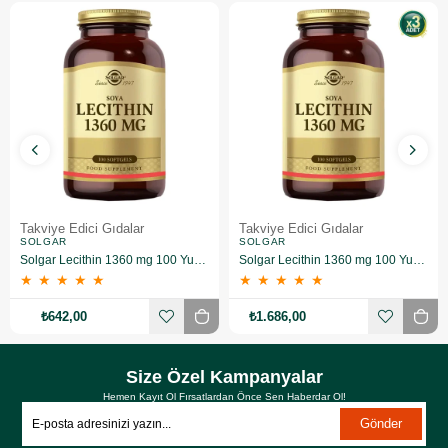
Takviye Edici Gıdalar
Takviye Edici Gıdalar
SOLGAR
SOLGAR
Solgar Lecithin 1360 mg 100 Yumuşak Jelatin Kapsül
Solgar Lecithin 1360 mg 100 Yumuşak Jelatin Kapsül 3 Adet
★
★
★
★
★
★
★
★
★
★
₺642,00
₺1.686,00
Size Özel Kampanyalar
Hemen Kayıt Ol Fırsatlardan Önce Sen Haberdar Ol!
Gönder