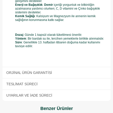
gelişimini destekler.
Enerji ve Bağışıklık
:
Demir
içeriği yorgunluk ve bitkinliğin
azalmasına yardımcı olurken; C, D vitamini ve Çinko
bağışıklık
sistemini destekler.
Kemik Sağlığı
: Kalsiyum ve Magnezyum
ile annenin kemik
sağlığının korunmasına katkı sağlar.
Dozaj
: Günde 1 kapsül
olarak tüketilmesi önerilir.
Yöntem
: Bir bardak su ile, tercihen yemeklerle birlikte alınmalıdır.
Süre
: Genellikle 13. haftadan itibaren doğuma kadar kullanımı
tavsiye edilir.
ORJINAL ÜRÜN GARANTISI
TESLIMAT SÜRECI
UYARILAR VE İADE SÜRECI
Benzer Ürünler