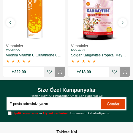
Vitaminler
Vitaminler
VOONKA
SOLGAR
Voonka Vitamin C Glutathione Complex Efervesan 15 Tablet
Solgar Kangavites Tropikal Meyve Aromalı 60 Tablet
★
★
★
★
★
★
★
★
★
★
₺222,00
₺618,00
Size Özel Kampanyalar
Hemen Kayıt Ol Fırsatlardan Önce Sen Haberdar Ol!
Gönder
Üyelik koşullarını
ve
kişisel verilerimin
korunmasını kabul ediyorum.
Takipte Kal