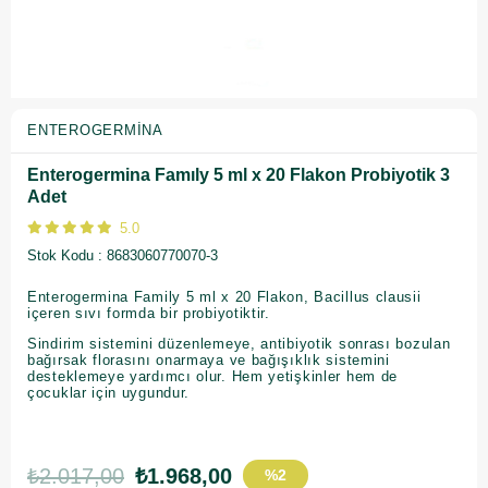
ENTEROGERMINA
Enterogermina Famıly 5 ml x 20 Flakon Probiyotik 3
Adet
5.0
Stok Kodu
8683060770070-3
Enterogermina Family 5 ml x 20 Flakon, Bacillus clausii
içeren sıvı formda bir probiyotiktir.
Sindirim sistemini düzenlemeye, antibiyotik sonrası bozulan
bağırsak florasını onarmaya ve bağışıklık sistemini
desteklemeye yardımcı olur. Hem yetişkinler hem de
çocuklar için uygundur.
₺2.017,00
₺1.968,00
%
2