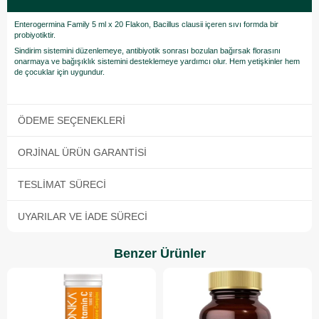
Enterogermina Family 5 ml x 20 Flakon, Bacillus clausii içeren sıvı formda bir
probiyotiktir.
Sindirim sistemini düzenlemeye, antibiyotik sonrası bozulan bağırsak florasını
onarmaya ve bağışıklık sistemini desteklemeye yardımcı olur. Hem yetişkinler hem
de çocuklar için uygundur.
ÖDEME SEÇENEKLERI
ORJINAL ÜRÜN GARANTISI
TESLIMAT SÜRECI
UYARILAR VE İADE SÜRECI
Benzer Ürünler