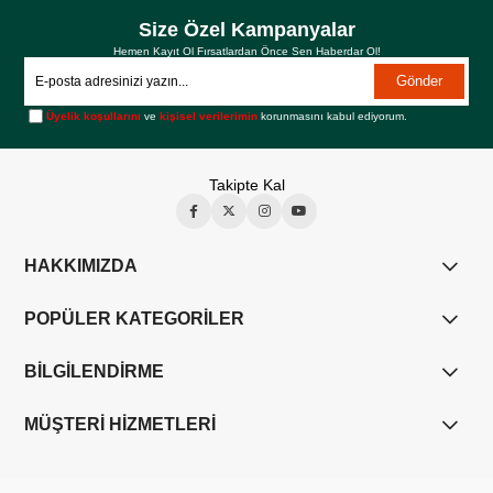
Size Özel Kampanyalar
Hemen Kayıt Ol Fırsatlardan Önce Sen Haberdar Ol!
Gönder
Üyelik koşullarını
ve
kişisel verilerimin
korunmasını kabul ediyorum.
Takipte Kal
HAKKIMIZDA
POPÜLER KATEGORİLER
BİLGİLENDİRME
MÜŞTERİ HİZMETLERİ