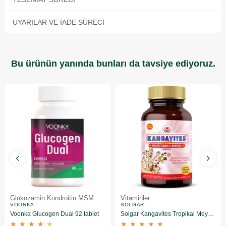
UYARILAR VE İADE SÜRECI
Bu ürünün yanında bunları da tavsiye ediyoruz.
Glukozamin Kondroitin MSM
Vitaminler
VOONKA
SOLGAR
Voonka Glucogen Dual 92 tablet
Solgar Kangavites Tropikal Meyve Aromalı 60 Tablet
★
★
★
★
★
★
★
★
★
★