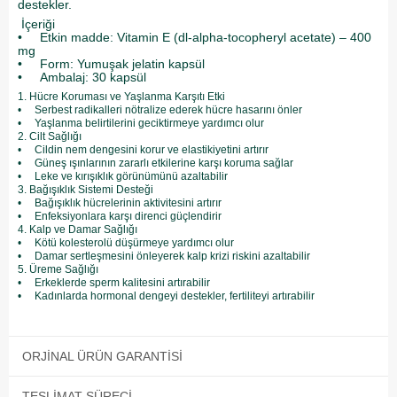
destekler.
İçeriği
• Etkin madde: Vitamin E (dl-alpha-tocopheryl acetate) – 400
mg
• Form: Yumuşak jelatin kapsül
• Ambalaj: 30 kapsül
1. Hücre Koruması ve Yaşlanma Karşıtı Etki
• Serbest radikalleri nötralize ederek hücre hasarını önler
• Yaşlanma belirtilerini geciktirmeye yardımcı olur
2. Cilt Sağlığı
• Cildin nem dengesini korur ve elastikiyetini artırır
• Güneş ışınlarının zararlı etkilerine karşı koruma sağlar
• Leke ve kırışıklık görünümünü azaltabilir
3. Bağışıklık Sistemi Desteği
• Bağışıklık hücrelerinin aktivitesini artırır
• Enfeksiyonlara karşı direnci güçlendirir
4. Kalp ve Damar Sağlığı
• Kötü kolesterolü düşürmeye yardımcı olur
• Damar sertleşmesini önleyerek kalp krizi riskini azaltabilir
5. Üreme Sağlığı
• Erkeklerde sperm kalitesini artırabilir
• Kadınlarda hormonal dengeyi destekler, fertiliteyi artırabilir
ORJINAL ÜRÜN GARANTISI
TESLIMAT SÜRECI