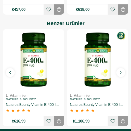
₺457,00
₺618,00
Benzer Ürünler
E Vitaminleri
E Vitaminleri
NATURE'S BOUNTY
NATURE'S BOUNTY
Natures Bounty Vitamin E-400 IU Takviye Edici Gıda 50 Jelatin Kapsül
Natures Bounty Vitamin E-400 IU Takviye Edici Gıda 50 Jelatin Kapsül 2 Adet
★
★
★
★
★
★
★
★
★
★
₺616,99
₺1.106,99