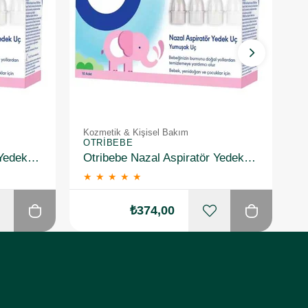
Kozmetik & Kişisel Bakım
K
OTRIBEBE
O
Otribebe Nazal Aspiratör Yedek Uç 10 Adet
Otribebe Nazal Aspiratör Yedek Uç 10 Adet 2 Adet
★
★
★
★
★
₺374,00