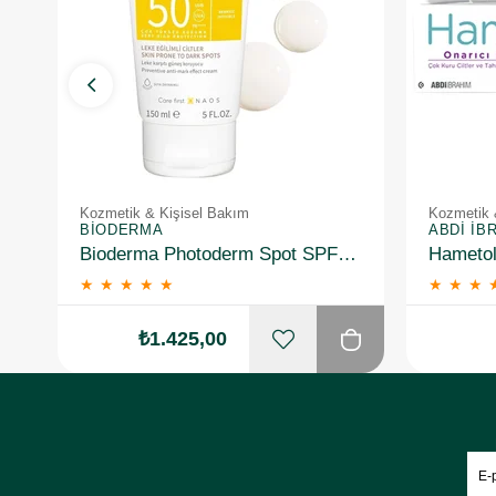
Kozmetik & Kişisel Bakım
Kozmetik 
BIODERMA
ABDI İB
Bioderma Photoderm Spot SPF50+ 150 ml
★
★
★
★
★
★
★
★
₺1.425,00