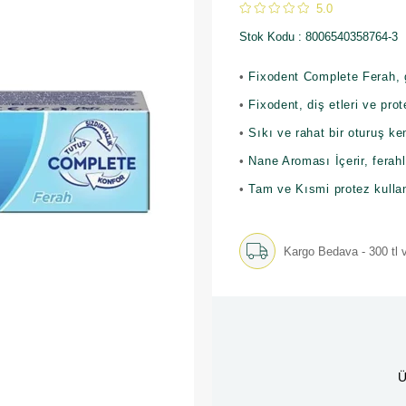
5.0
Stok Kodu
8006540358764-3
•
Fixodent Complete Ferah, g
•
Fixodent, diş etleri ve pr
•
Sıkı ve rahat bir oturuş ke
•
Nane Aroması İçerir, ferahl
•
Tam ve Kısmi protez kullanı
Kargo Bedava - 300 tl v
Ü