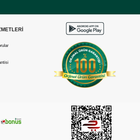
ZMETLERİ
rular
ntisi