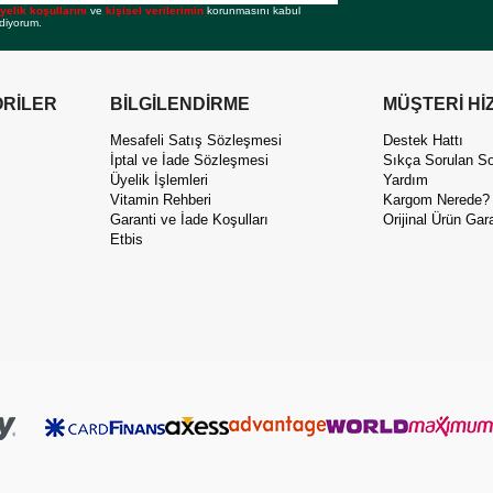
yelik koşullarını
ve
kişisel verilerimin
korunmasını kabul
diyorum.
RİLER
BİLGİLENDİRME
MÜŞTERİ Hİ
Mesafeli Satış Sözleşmesi
Destek Hattı
İptal ve İade Sözleşmesi
Sıkça Sorulan So
Üyelik İşlemleri
Yardım
Vitamin Rehberi
Kargom Nerede?
Garanti ve İade Koşulları
Orijinal Ürün Gara
Etbis