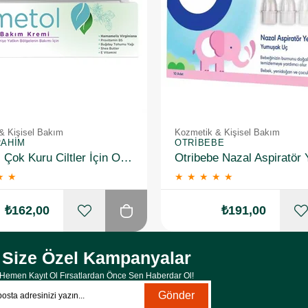
& Kişisel Bakım
Kozmetik & Kişisel Bakım
RAHIM
OTRIBEBE
Hametol Çok Kuru Ciltler İçin Onarıcı Bakım Kremi 30 g
★
★
★
★
★
★
★
₺162,00
₺191,00
Size Özel Kampanyalar
Hemen Kayıt Ol Fırsatlardan Önce Sen Haberdar Ol!
Gönder