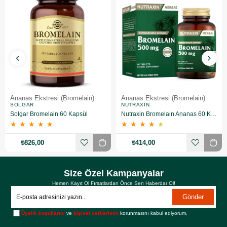
Ananas Ekstresi (Bromelain)
Ananas Ekstresi (Bromelain)
SOLGAR
NUTRAXIN
Solgar Bromelain 60 Kapsül
Nutraxin Bromelain Ananas 60 Kapsül
★
★
★
★
★
★
★
★
★
★
₺826,00
₺414,00
Size Özel Kampanyalar
Hemen Kayıt Ol Fırsatlardan Önce Sen Haberdar Ol!
Gönder
Üyelik koşullarını
ve
kişisel verilerimin
korunmasını kabul ediyorum.