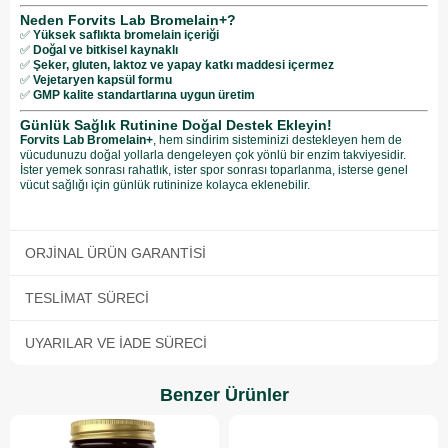
Neden Forvits Lab Bromelain+?
✅
Yüksek saflıkta bromelain içeriği
✅
Doğal ve bitkisel kaynaklı
✅
Şeker, gluten, laktoz ve yapay katkı maddesi içermez
✅
Vejetaryen kapsül formu
✅
GMP kalite standartlarına uygun üretim
Günlük Sağlık Rutinine Doğal Destek Ekleyin!
Forvits Lab Bromelain+
, hem sindirim sisteminizi destekleyen hem de
vücudunuzu doğal yollarla dengeleyen çok yönlü bir enzim takviyesidir.
İster yemek sonrası rahatlık, ister spor sonrası toparlanma, isterse genel
vücut sağlığı için günlük rutininize kolayca eklenebilir.
ORJINAL ÜRÜN GARANTISI
TESLIMAT SÜRECI
UYARILAR VE İADE SÜRECI
Benzer Ürünler