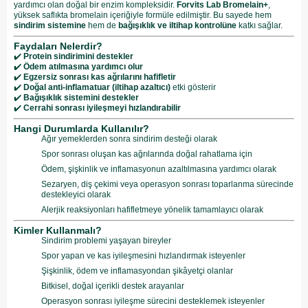
yardımcı olan doğal bir enzim kompleksidir.
Forvits Lab Bromelain+
,
yüksek saflıkta bromelain içeriğiyle formüle edilmiştir. Bu sayede hem
sindirim sistemine
hem de
bağışıklık ve iltihap kontrolüne
katkı sağlar.
Faydaları Nelerdir?
✔️
Protein sindirimini destekler
✔️
Ödem atılmasına yardımcı olur
✔️
Egzersiz sonrası kas ağrılarını hafifletir
✔️
Doğal anti-inflamatuar (iltihap azaltıcı)
etki gösterir
✔️
Bağışıklık sistemini destekler
✔️
Cerrahi sonrası iyileşmeyi hızlandırabilir
Hangi Durumlarda Kullanılır?
Ağır yemeklerden sonra sindirim desteği olarak
Spor sonrası oluşan kas ağrılarında doğal rahatlama için
Ödem, şişkinlik ve inflamasyonun azaltılmasına yardımcı olarak
Sezaryen, diş çekimi veya operasyon sonrası toparlanma sürecinde
destekleyici olarak
Alerjik reaksiyonları hafifletmeye yönelik tamamlayıcı olarak
Kimler Kullanmalı?
Sindirim problemi yaşayan bireyler
Spor yapan ve kas iyileşmesini hızlandırmak isteyenler
Şişkinlik, ödem ve inflamasyondan şikâyetçi olanlar
Bitkisel, doğal içerikli destek arayanlar
Operasyon sonrası iyileşme sürecini desteklemek isteyenler