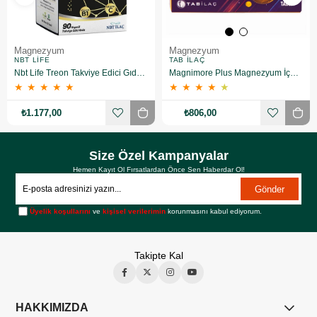
Magnezyum
Magnezyum
NBT LIFE
TAB İLAÇ
Nbt Life Treon Takviye Edici Gıda 90 Kapsül
Magnimore Plus Magnezyum İçeren Takviye Edici Gıda 60 Kapsül
★
★
★
★
★
★
★
★
★
★
₺1.177,00
₺806,00
Size Özel Kampanyalar
Hemen Kayıt Ol Fırsatlardan Önce Sen Haberdar Ol!
Gönder
Üyelik koşullarını
ve
kişisel verilerimin
korunmasını kabul ediyorum.
Takipte Kal
HAKKIMIZDA