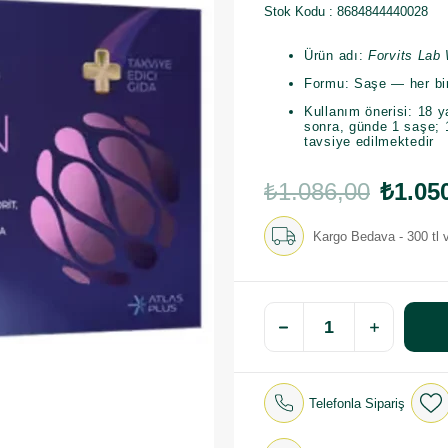
Stok Kodu
8684844440028
Ürün adı:
Forvits La
Formu: Saşe — her bi
Kullanım önerisi: 18 
sonra, günde 1 saşe; 1
tavsiye edilmektedir
₺1.086,00
₺1.05
Kargo Bedava - 300 tl v
Telefonla Sipariş