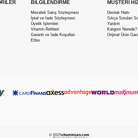
RİLER
BİLGİLENDİRME
MÜŞTERİ Hİ
Mesafeli Satış Sözleşmesi
Destek Hattı
İptal ve İade Sözleşmesi
Sıkça Sorulan So
Üyelik İşlemleri
Yardım
Vitamin Rehberi
Kargom Nerede?
Garanti ve İade Koşulları
Orijinal Ürün Gara
Etbis
© 2025
vitaminsan.com