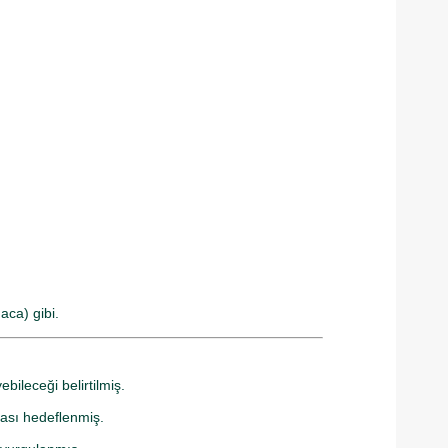
Maca) gibi.
bileceği belirtilmiş.
laması hedeﬂenmiş.