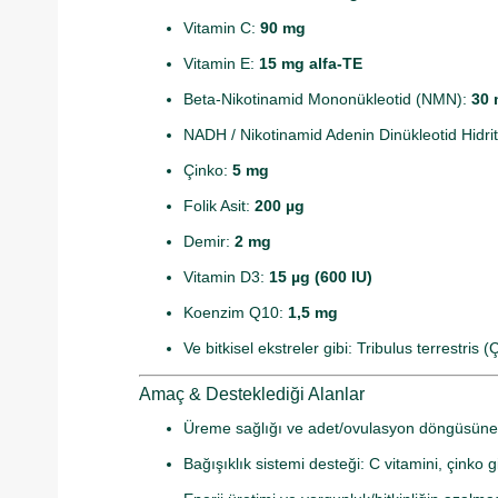
Vitamin C:
90 mg
Vitamin E:
15 mg alfa-TE
Beta-Nikotinamid Mononükleotid (NMN):
30
NADH / Nikotinamid Adenin Dinükleotid Hidri
Çinko:
5 mg
Folik Asit:
200 µg
Demir:
2 mg
Vitamin D3:
15 µg (600 IU)
Koenzim Q10:
1,5 mg
Ve bitkisel ekstreler gibi: Tribulus terrestr
Amaç & Desteklediği Alanlar
Üreme sağlığı ve adet/ovulasyon döngüsüne kat
Bağışıklık sistemi desteği: C vitamini, çinko