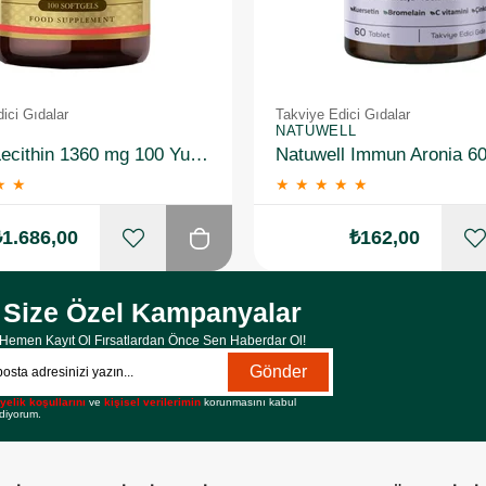
ici Gıdalar
Takviye Edici Gıdalar
NATUWELL
Solgar Lecithin 1360 mg 100 Yumuşak Jelatin Kapsül 3 Adet
Natuwell Immun Aronia 60
★
★
★
★
★
★
★
₺1.686,00
₺162,00
Size Özel Kampanyalar
Hemen Kayıt Ol Fırsatlardan Önce Sen Haberdar Ol!
Gönder
yelik koşullarını
ve
kişisel verilerimin
korunmasını kabul
diyorum.