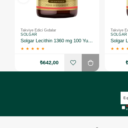
Takviye Edici Gıdalar
Takviye Ed
SOLGAR
SOLGAR
Solgar Lecithin 1360 mg 100 Yumuşak Jelatin Kapsül
★
★
★
★
★
★
★
★
₺642,00
Ü
e