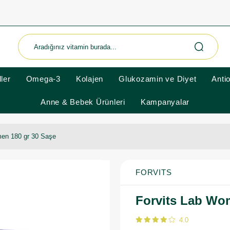
ler
Omega-3
Kolajen
Glukozamin ve Diyet
Anti
Anne & Bebek Ürünleri
Kampanyalar
men 180 gr 30 Saşe
FORVITS
Forvits Lab Wo
4.0