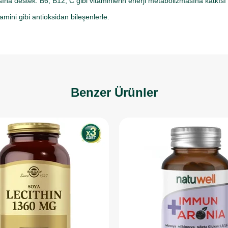
asına destek: B6, B12, C gibi vitaminlerin enerji metabolizmasına katkıs
amini gibi antioksidan bileşenlerle.
Benzer Ürünler