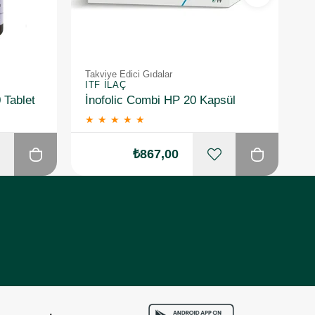
Takviye Edici Gıdalar
Ta
ITF İLAÇ
I
 Tablet
İnofolic Combi HP 20 Kapsül
★
★
★
★
★
₺867,00