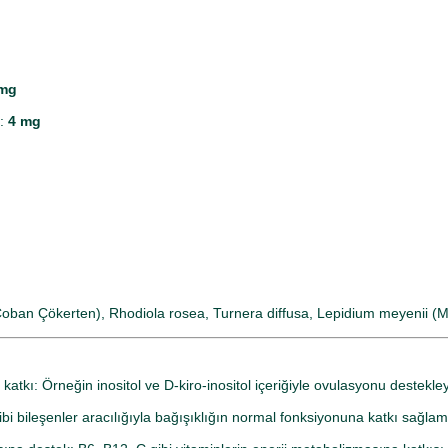
 mg
t:
4 mg
is (Çoban Çökerten), Rhodiola rosea, Turnera diffusa, Lepidium meyenii (
kı: Örneğin inositol ve D-kiro-inositol içeriğiyle ovulasyonu destekleye
 gibi bileşenler aracılığıyla bağışıklığın normal fonksiyonuna katkı sağ