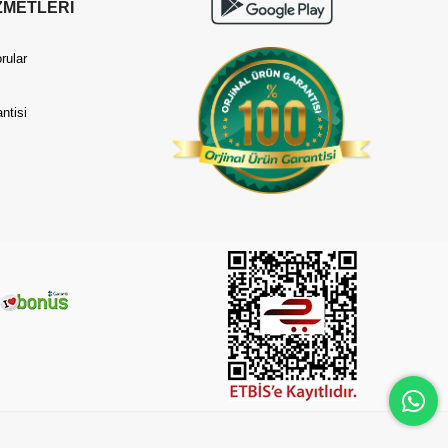
ZMETLERİ
rular
ntisi