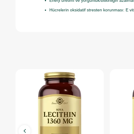
Enerji üretimi ve yorgunluk/bitkinliğin azalm
Hücrelerin oksidatif stresten korunması: E vit