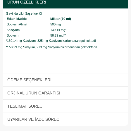
ÜRÜN ÖZELLIKLERI
Gavinda Likit Saşe İçeriği
Etken Madde
Miktar (10 ml)
Sodyum Aljinat
500 mg
Kalsiyum
130,14 mg*
Sodyum
58,29 mg**
*130,14 mg Kalsiyum, 325 mg Kalsiyum karbonattan gelmektedir.
** 58,29 mg Sodyum, 213 mg Sodyum bikarbonattan gelmektedir.
ÖDEME SEÇENEKLERI
ORJINAL ÜRÜN GARANTISI
TESLIMAT SÜRECI
UYARILAR VE İADE SÜRECI