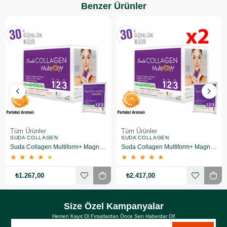
Benzer Ürünler
Tüm Ürünler
Tüm Ürünler
SUDA COLLAGEN
SUDA COLLAGEN
Suda Collagen Multiform+ Magnesium 30 x 15 gr - Portakal Aromalı
Suda Collagen Multiform+ Magnesium 30 x 15 gr - Portakal Aromalı 2 Adet
★
★
★
★
★
★
★
★
★
★
₺1.267,00
₺2.417,00
Size Özel Kampanyalar
Hemen Kayıt Ol Fırsatlardan Önce Sen Haberdar Ol!