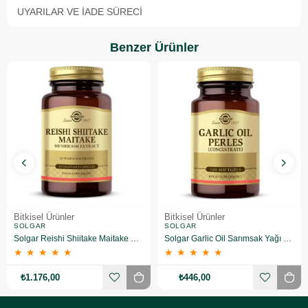
UYARILAR VE İADE SÜRECI
Benzer Ürünler
Bitkisel Ürünler
Bitkisel Ürünler
SOLGAR
SOLGAR
Solgar Reishi Shiitake Maitake Mushroom Extract 50 Kapsül
Solgar Garlic Oil Sarımsak Yağı 100 Kapsül
★
★
★
★
★
★
★
★
★
★
₺1.176,00
₺446,00