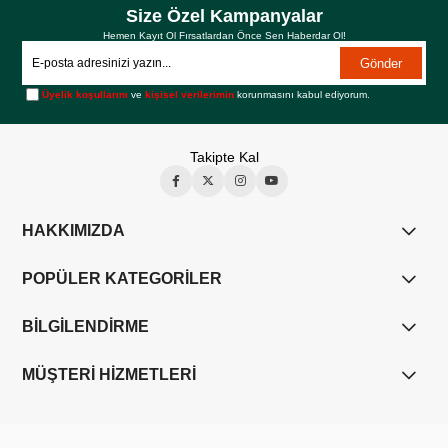
Size Özel Kampanyalar
Hemen Kayıt Ol Fırsatlardan Önce Sen Haberdar Ol!
Gönder
Üyelik koşullarını
ve
kişisel verilerimin
korunmasını kabul ediyorum.
Takipte Kal
HAKKIMIZDA
POPÜLER KATEGORİLER
BİLGİLENDİRME
MÜŞTERİ HİZMETLERİ