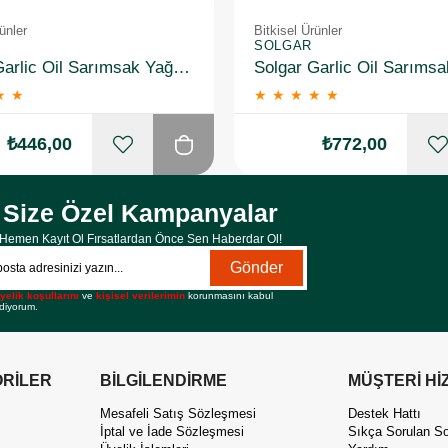
ünler
Bitkisel Ürünler
SOLGAR
Solgar Garlic Oil Sarımsak Yağı 100 Kapsül
★
★
★
★
★
★
★
₺446,00
₺772,00
Size Özel Kampanyalar
Hemen Kayıt Ol Fırsatlardan Önce Sen Haberdar Ol!
Gönder
yelik koşullarını
ve
kişisel verilerimin
korunmasını kabul
diyorum.
RİLER
BİLGİLENDİRME
MÜŞTERİ Hİ
Mesafeli Satış Sözleşmesi
Destek Hattı
İptal ve İade Sözleşmesi
Sıkça Sorulan So