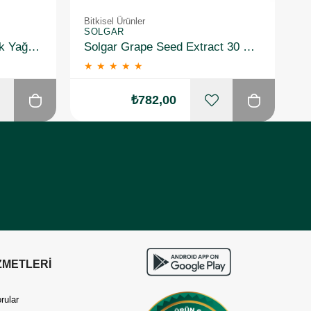
Bitkisel Ürünler
Bi
SOLGAR
S
Solgar Garlic Oil Sarımsak Yağı 100 Kapsül 2 Adet
Solgar Grape Seed Extract 30 Kapsül
★
★
★
★
★
₺782,00
ZMETLERİ
rular