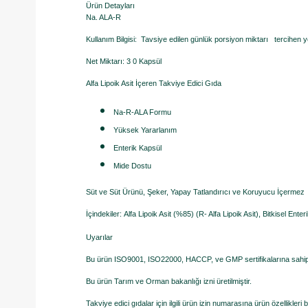
Ürün Detayları
Na. ALA-R
Kullanım Bilgisi: Tavsiye edilen günlük porsiyon miktarı tercihen yet
Net Miktarı: 3 0 Kapsül
Alfa Lipoik Asit İçeren Takviye Edici Gıda
Na-R-ALA Formu
Yüksek Yararlanım
Enterik Kapsül
Mide Dostu
Süt ve Süt Ürünü, Şeker, Yapay Tatlandırıcı ve Koruyucu İçermez
İçindekiler: Alfa Lipoik Asit (%85) (R- Alfa Lipoik Asit), Bitkisel Ent
Uyarılar
Bu ürün ISO9001, ISO22000, HACCP, ve GMP sertifikalarına sahip te
Bu ürün Tarım ve Orman bakanlığı izni üretilmiştir.
Takviye edici gıdalar için ilgili ürün izin numarasına ürün özellikleri