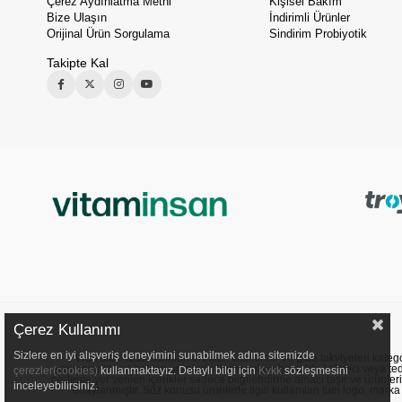
Çerez Aydınlatma Metni
Kişisel Bakım
Bize Ulaşın
İndirimli Ürünler
Orijinal Ürün Sorgulama
Sindirim Probiyotik
Takipte Kal
Çerez Kullanımı
Sizlere en iyi alışveriş deneyimini sunabilmek adına sitemizde
Web sitemizde sunulan ürünler, vitaminler ve gıda takviyeleri kategori
yapmamakta ve satılan ürünlerin herhangi bir hastalığı önleyici veya ted
çerezler(cookies)
kullanmaktayız. Detaylı bilgi için
Kvkk
sözleşmesini
nedenle yer verilen içerikler sadece bilgilendirme amacı taşır ve ürünler
inceleyebilirsiniz.
onaylanmıştır. Söz konusu ürünlerle ilgili kullanılan tüm logo, marka ve