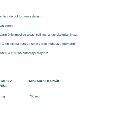
urumlarında doktorunuza danışın.
 başvurun.
ların önlenmesi ve tedavi edilmesi amacıyla kullanılmaz.
C nin altında kuru ve serin yerde muhafaza edilmelidir.
in 0850 305 4 305 numarayı arayınız.
TARI / 2
MİKTARI / 3 KAPSÜL
PSÜL
 mg
750 mg