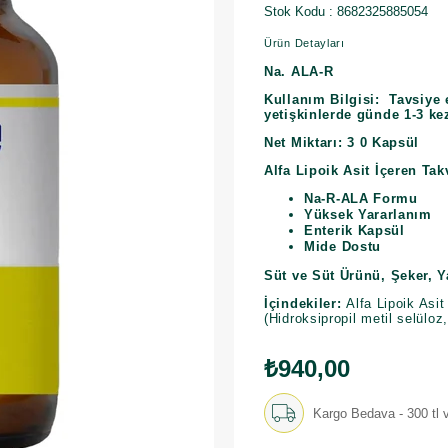
Stok Kodu
8682325885054
Ürün Detayları
Na. ALA-R
Kullanım Bilgisi:
Tavsiye 
yetişkinlerde günde 1-3 kez
Net Miktarı:
3
0
Kapsül
Alfa Lipoik Asit İçeren Tak
Na-R-ALA Formu
Yüksek Yararlanım
Enterik Kapsül
Mide Dostu
Süt ve Süt Ürünü, Şeker, Y
İçindekiler:
Alfa Lipoik Asit
(Hidroksipropil metil selüloz
₺940,00
Kargo Bedava - 300 tl v