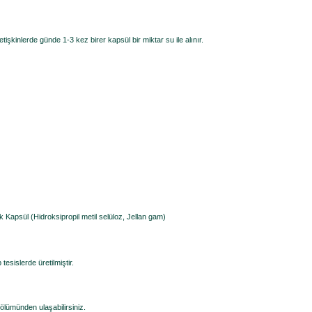
işkinlerde günde 1-3 kez birer kapsül bir miktar su ile alınır.
erik Kapsül (Hidroksipropil metil selüloz, Jellan gam)
sislerde üretilmiştir.
 bölümünden ulaşabilirsiniz.