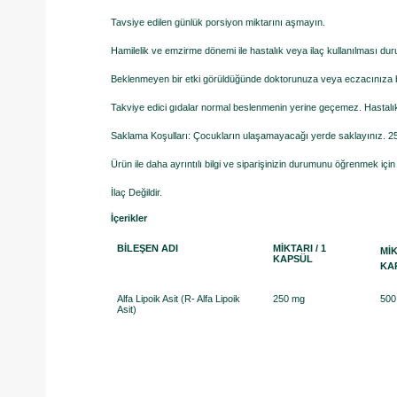
Tavsiye edilen günlük porsiyon miktarını aşmayın.
Hamilelik ve emzirme dönemi ile hastalık veya ilaç kullanılması d
Beklenmeyen bir etki görüldüğünde doktorunuza veya eczacınıza
Takviye edici gıdalar normal beslenmenin yerine geçemez. Hastalık
Saklama Koşulları: Çocukların ulaşamayacağı yerde saklayınız. 25°
Ürün ile daha ayrıntılı bilgi ve siparişinizin durumunu öğrenmek iç
İlaç Değildir.
İçerikler
BİLEŞEN ADI
MİKTARI / 1
MİK
KAPSÜL
KA
Alfa Lipoik Asit (R- Alfa Lipoik
250 mg
500
Asit)