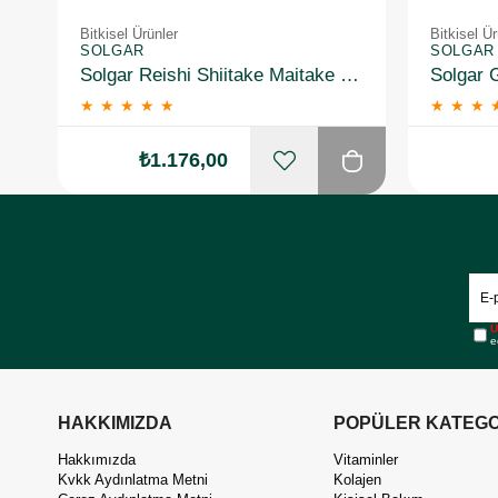
Bitkisel Ürünler
Bitkisel Ür
SOLGAR
SOLGAR
Solgar Reishi Shiitake Maitake Mushroom Extract 50 Kapsül
★
★
★
★
★
★
★
★
₺1.176,00
Ü
e
HAKKIMIZDA
POPÜLER KATEGO
Hakkımızda
Vitaminler
Kvkk Aydınlatma Metni
Kolajen