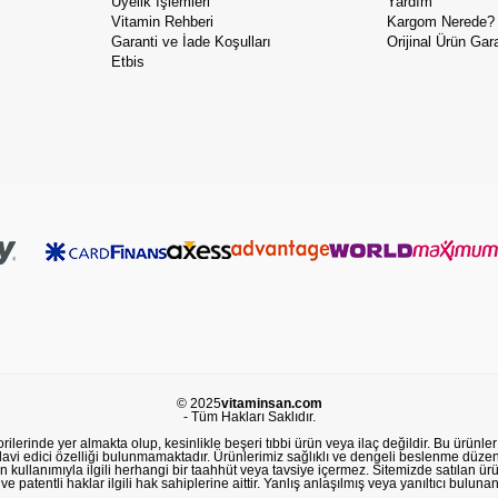
Üyelik İşlemleri
Yardım
Vitamin Rehberi
Kargom Nerede?
Garanti ve İade Koşulları
Orijinal Ürün Gara
Etbis
© 2025
vitaminsan.com
- Tüm Hakları Saklıdır.
lerinde yer almakta olup, kesinlikle beşeri tıbbi ürün veya ilaç değildir. Bu ürünler 
avi edici özelliği bulunmamaktadır. Ürünlerimiz sağlıklı ve dengeli beslenme düzeni
in kullanımıyla ilgili herhangi bir taahhüt veya tavsiye içermez. Sitemizde satılan ü
 patentli haklar ilgili hak sahiplerine aittir. Yanlış anlaşılmış veya yanıltıcı buluna