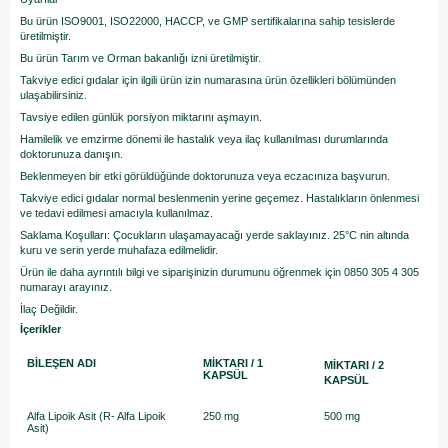
Bu ürün ISO9001, ISO22000, HACCP, ve GMP sertifikalarına sahip tesislerde
üretilmiştir.
Bu ürün Tarım ve Orman bakanlığı izni üretilmiştir.
Takviye edici gıdalar için ilgili ürün izin numarasına ürün özellikleri bölümünden
ulaşabilirsiniz.
Tavsiye edilen günlük porsiyon miktarını aşmayın.
Hamilelik ve emzirme dönemi ile hastalık veya ilaç kullanılması durumlarında
doktorunuza danışın.
Beklenmeyen bir etki görüldüğünde doktorunuza veya eczacınıza başvurun.
Takviye edici gıdalar normal beslenmenin yerine geçemez. Hastalıkların önlenmesi
ve tedavi edilmesi amacıyla kullanılmaz.
Saklama Koşulları: Çocukların ulaşamayacağı yerde saklayınız. 25°C nin altında
kuru ve serin yerde muhafaza edilmelidir.
Ürün ile daha ayrıntılı bilgi ve siparişinizin durumunu öğrenmek için 0850 305 4 305
numarayı arayınız.
İlaç Değildir.
İçerikler
BİLEŞEN ADI
MİKTARI / 1
MİKTARI / 2
KAPSÜL
KAPSÜL
Alfa Lipoik Asit (R- Alfa Lipoik
250 mg
500 mg
Asit)