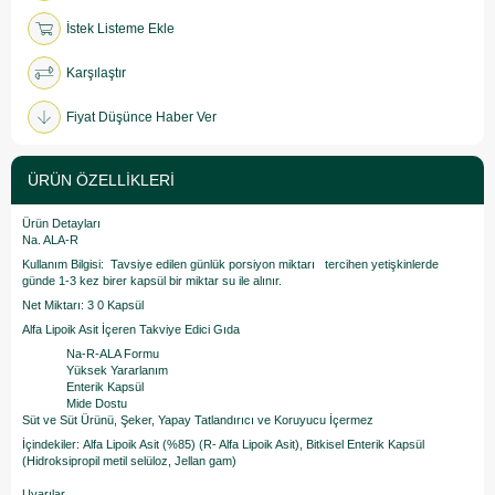
İstek Listeme Ekle
Karşılaştır
Fiyat Düşünce Haber Ver
ÜRÜN ÖZELLIKLERI
Ürün Detayları
Na. ALA-R
Kullanım Bilgisi: Tavsiye edilen günlük porsiyon miktarı tercihen yetişkinlerde
günde 1-3 kez birer kapsül bir miktar su ile alınır.
Net Miktarı: 3 0 Kapsül
Alfa Lipoik Asit İçeren Takviye Edici Gıda
Na-R-ALA Formu
Yüksek Yararlanım
Enterik Kapsül
Mide Dostu
Süt ve Süt Ürünü, Şeker, Yapay Tatlandırıcı ve Koruyucu İçermez
İçindekiler: Alfa Lipoik Asit (%85) (R- Alfa Lipoik Asit), Bitkisel Enterik Kapsül
(Hidroksipropil metil selüloz, Jellan gam)
Uyarılar