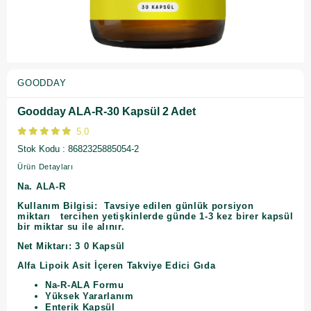
GOODDAY
Goodday ALA-R-30 Kapsül 2 Adet
5.0
Stok Kodu
8682325885054-2
Ürün Detayları
Na. ALA-R
Kullanım Bilgisi:
Tavsiye edilen günlük porsiyon
miktarı
tercihen yetişkinlerde günde 1-3 kez birer kapsül
bir miktar su ile alınır.
Net Miktarı:
3
0
Kapsül
Alfa Lipoik Asit İçeren Takviye Edici Gıda
Na-R-ALA Formu
Yüksek Yararlanım
Enterik Kapsül