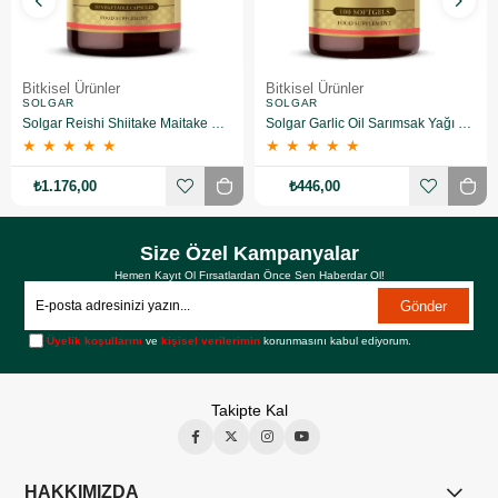
Bitkisel Ürünler
Bitkisel Ürünler
SOLGAR
SOLGAR
Solgar Reishi Shiitake Maitake Mushroom Extract 50 Kapsül
Solgar Garlic Oil Sarımsak Yağı 100 Kapsül
★
★
★
★
★
★
★
★
★
★
₺1.176,00
₺446,00
Size Özel Kampanyalar
Hemen Kayıt Ol Fırsatlardan Önce Sen Haberdar Ol!
Gönder
Üyelik koşullarını
ve
kişisel verilerimin
korunmasını kabul ediyorum.
Takipte Kal
HAKKIMIZDA