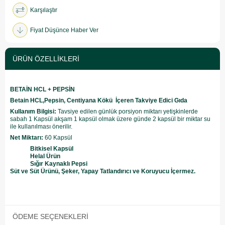
Karşılaştır
Fiyat Düşünce Haber Ver
ÜRÜN ÖZELLIKLERI
BETAİN HCL + PEPSİN
Betain HCL,Pepsin, Centiyana Kökü İçeren Takviye Edici Gıda
Kullanım Bilgisi:
Tavsiye edilen günlük porsiyon miktarı
yetişkinlerde
sabah 1 Kapsül akşam 1 kapsül olmak üzere günde 2 kapsül bir miktar su
ile kullanılması önerilir.
Net Miktarı:
60 Kapsül
Bitkisel Kapsül
Helal Ürün
Sığır Kaynaklı Pepsi
Süt ve Süt Ürünü, Şeker, Yapay Tatlandırıcı ve Koruyucu İçermez.
ÖDEME SEÇENEKLERI