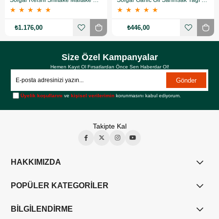
Solgar Reishi Shiitake Maitake Mushroom Extract 50 Kapsül
Solgar Garlic Oil Sarımsak Yağı 100 Kapsül
★
★
★
★
★
★
★
★
★
★
₺1.176,00
₺446,00
Size Özel Kampanyalar
Hemen Kayıt Ol Fırsatlardan Önce Sen Haberdar Ol!
Gönder
Üyelik koşullarını
ve
kişisel verilerimin
korunmasını kabul ediyorum.
Takipte Kal
HAKKIMIZDA
POPÜLER KATEGORİLER
BİLGİLENDİRME